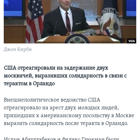
Learning English
СОЦИАЛЬНЫЕ СЕТИ
Джон Кирби
Языки
США отреагировали на задержание двух
москвичей, выразивших солидарность в связи с
терактом в Орландо
Внешнеполитическое ведомство США
отреагировало на арест двух молодых людей,
пришедших к американскому посольству в Москве
выразить солидарность после теракта в Орландо.
Ислам Абдуллабеков и Феликс Глюкман были