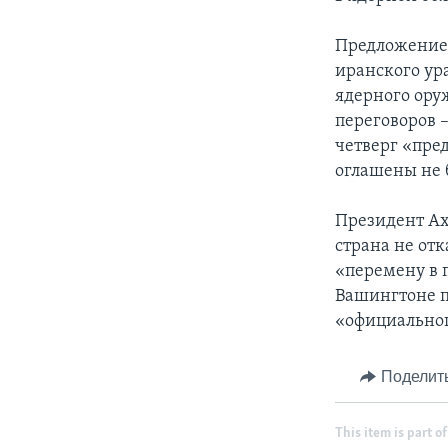
Предложение 
иранского ур
ядерного ору
переговоров 
четверг «пре
оглашены не 
Президент Ах
страна не от
«перемену в 
Вашингтоне п
«официальног
Поделит
This item is part of