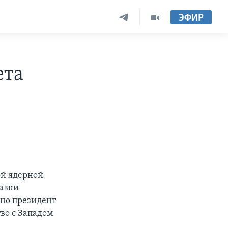
ЭФИР
ета
ой ядерной
равки
нно президент
во с Западом