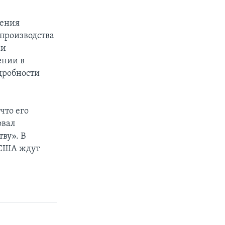
щения
 производства
ми
ении в
дробности
что его
овал
ву». В
 США ждут