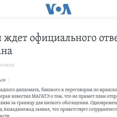
п ждет официального отв
ана
09 03:00
ься
падного дипломата, близкого к переговорам по иранск
геран известил МАГАТЭ о том, что не примет план отп
плива за границу для низкого обогащения. Одновреме
 Ахмадинежад заявил, что приветствует сотрудничест
асти.