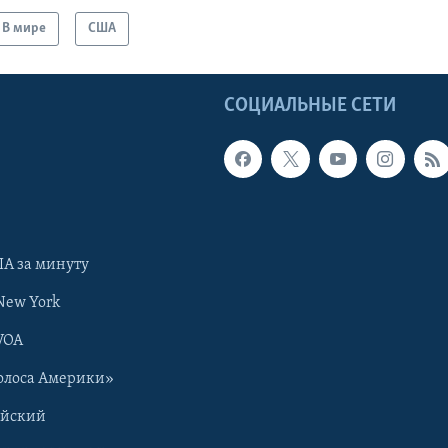
В мире
США
Ы
СОЦИАЛЬНЫЕ СЕТИ
А за минуту
New York
VOA
олоса Америки»
ийский