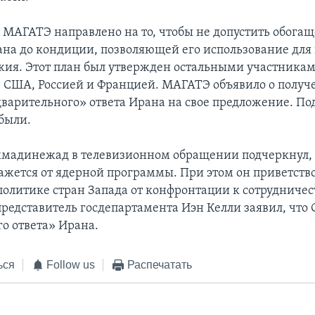
МАГАТЭ направлено на то, чтобы не допустить обога
ана до кондиции, позволяющей его использование для
жия. Этот план был утвержден остальными участника
– США, Россией и Францией. МАГАТЭ объявило о получ
дварительного» ответа Ирана на свое предложение. По
были.
мадинежад в телевизионном обращении подчеркнул, 
кажется от ядерной программы. При этом он приветств
политике стран Запада от конфронтации к сотрудничест
редставитель госдепартамента Иэн Келли заявил, что
о ответа» Ирана.
ься
Follow us
Распечатать