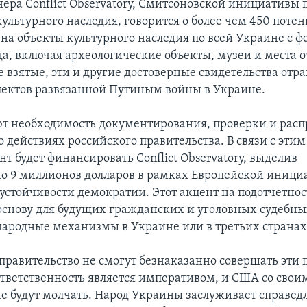
ера Conflict Observatory, Смитсоновской инициативы 
ультурного наследия, говорится о более чем 450 поте
на объекты культурного наследия по всей Украине с ф
да, включая археологические объекты, музеи и места 
е взятые, эти и другие достоверные свидетельства отр
пектов развязанной Путиным войны в Украине.
 необходимость документирования, проверки и расп
 действиях российского правительства. В связи с этим
т будет финансировать Conflict Observatory, выделив
о 9 миллионов долларов в рамках Европейской иници
устойчивости демократии. Этот акцент на подотчетно
основу для будущих гражданских и уголовных судебны
ародные механизмы в Украине или в третьих странах
 правительство не смогут безнаказанно совершать эти
Ответственность является императивом, и США со свои
е будут молчать. Народ Украины заслуживает справедл