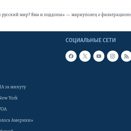
 русский мир? Яма и поддоны» — мариуполец о фильтрацион
Ы
СОЦИАЛЬНЫЕ СЕТИ
А за минуту
New York
VOA
олоса Америки»