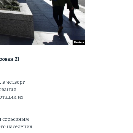
рован 21
 в четверг
вования
ртации из
я серьезным
го населения