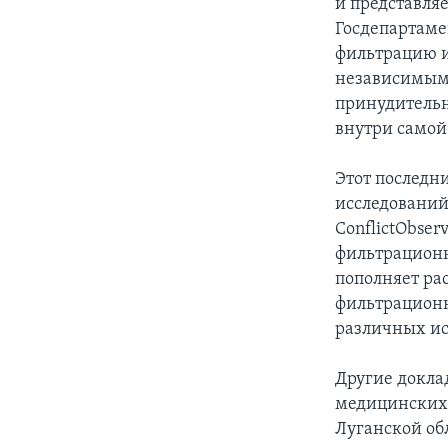
и представляе
Госдепартаме
фильтрацию 
независимым 
принудительн
внутри самой
Этот последн
исследований
ConflictObser
фильтрационн
пополняет ра
фильтрационн
различных ис
Другие докла
медицинских 
Луганской об