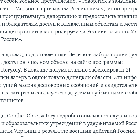
т собой военное преступление, – говорится в заявлени
нта. – Мы вновь призываем Россию немедленно прекр
и принудительную депортацию и предоставить внешн
наблюдателям доступ к выявленным объектам и мест
ой депортации в контролируемых Россией районах У
 России».
ий доклад, подготовленный Йельской лабораторией г
, доступен в полном объеме на сайте программы:
vatory.org. В докладе документально зафиксирован 21
ый лагерь в одной только Донецкой области. Эта инф
стущий массив достоверных сообщений и свидетельств
ых лагерях и согласуется с другими публичными соо
точников.
ды Conflict Observatory подробно описывают случаи п
и образовательных учреждений в удерживаемой Рос
ласти Украины в результате военных действий России.