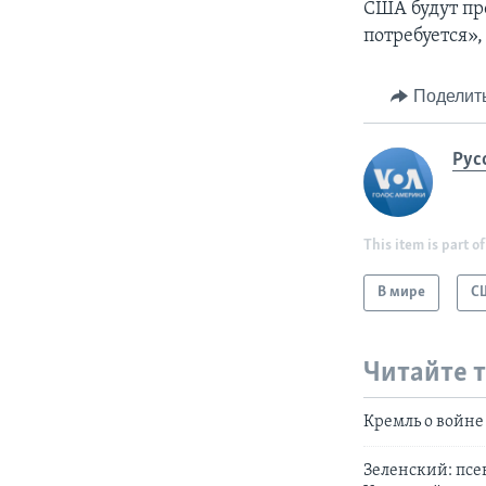
США будут пр
потребуется»,
Поделит
Рус
This item is part of
В мире
С
Читайте 
Кремль о войне 
Зеленский: псе