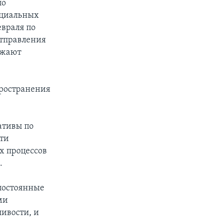
по
нциальных
евраля по
отправления
ажают
ространения
ативы по
сти
х процессов
.
 постоянные
ми
ивости, и