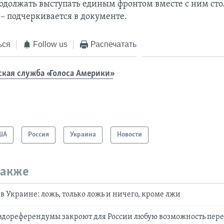
одолжать выступать единым фронтом вместе с ним сто
 – подчеркивается в документе.
ься
Follow us
Распечатать
ская служба «Голоса Америки»
ША
Россия
Украина
Новости
также
в Украине: ложь, только ложь и ничего, кроме лжи
вдореферендумы закроют для России любую возможность пере