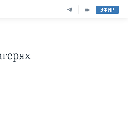
ЭФИР
агерях