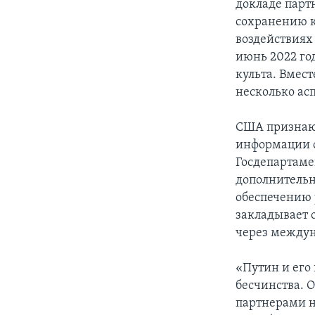
докладе партн
сохранению к
воздействиях 
июнь 2022 го
культа. Вмест
несколько ас
США признают
информации о
Госдепартамен
дополнительн
обеспечению 
закладывает 
через междун
«Путин и его
бесчинства. 
партнерами н