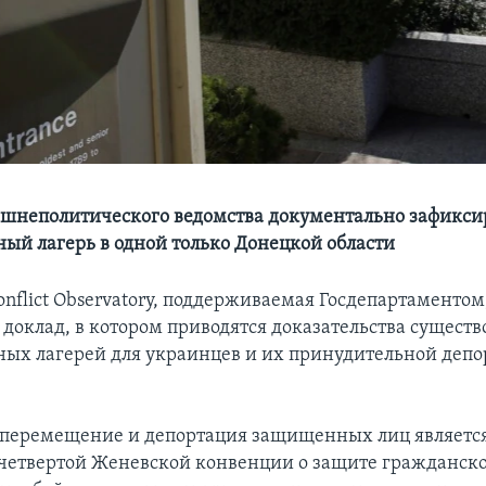
ешнеполитического ведомства документально зафикси
ый лагерь в одной только Донецкой области
nflict Observatory, поддерживаемая Госдепартаментом,
 доклад, в котором приводятся доказательства сущест
ых лагерей для украинцев и их принудительной депо
 перемещение и депортация защищенных лиц являетс
етвертой Женевской конвенции о защите гражданско