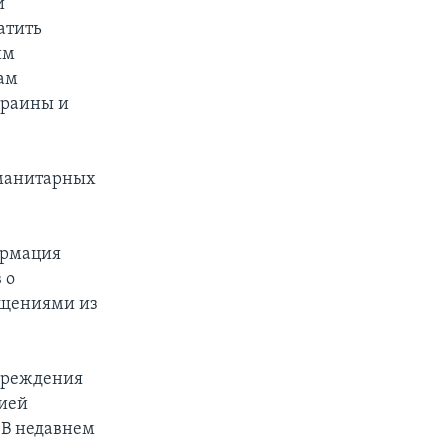
и
атить
им
ам
краины и
уманитарных
ормация
 о
бщениями из
овреждения
сией
 В недавнем