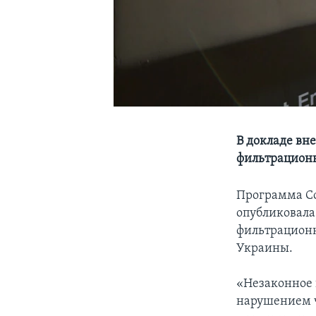
В докладе вн
фильтрационн
Программа Co
опубликовала
фильтрационн
Украины.
«Незаконное
нарушением ч