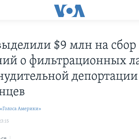
ыделили $9 млн на сбор
ний о фильтрационных л
нудительной депортации
нцев
 «Голоса Америки»
23:15
ься