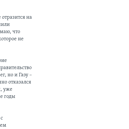
е отразится на
нили
маю, что
которое не
рие
правительство
г, но и Газу –
чно отказался
, уже
е годы
 с
дем