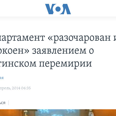
партамент «разочарован 
окоен» заявлением о
тинском перемирии
ая
рель, 2014 06:35
ься