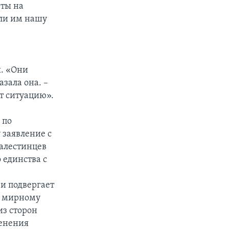
еты на
али им нашу
. «Они
азала она. –
т ситуацию».
 по
 заявление с
алестинцев
 единства с
и подвергает
к мирному
из сторон
менения