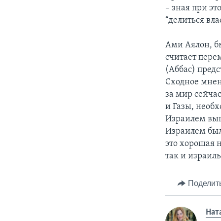
– зная при эт
“делиться вл
Ами Аялон, б
считает пере
(Аббас) предс
Сходное мнен
за мир сейча
и Газы, необх
Израилем выг
Израилем был
это хорошая 
так и израиль
Поделит
Нат