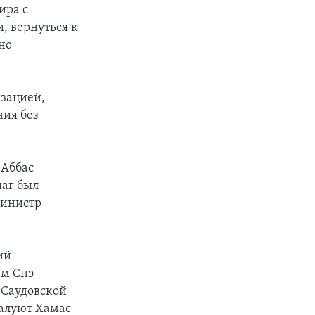
ира с
, вернуться к
но
изацией,
ния без
 Аббас
шаг был
министр
ий
ам Снэ
 Саудовской
алуют Хамас