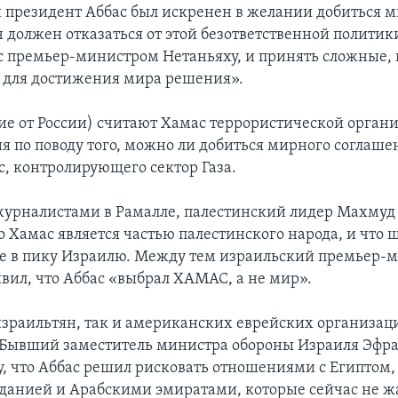
и президент Аббас был искренен в желании добиться м
 должен отказаться от этой безответственной политики
с премьер-министром Нетаньяху, и принять сложные, 
 для достижения мира решения».
ие от России) считают Хамас террористической орган
я по поводу того, можно ли добиться мирного соглаше
с, контролирующего сектор Газа.
 журналистами в Рамалле, палестинский лидер Махмуд
 Хамас является частью палестинского народа, и что 
е в пику Израилю. Между тем израильский премьер-
явил, что Аббас «выбрал ХАМАС, а не мир».
зраильтян, так и американских еврейских организац
 Бывший заместитель министра обороны Израиля Эфр
у, что Аббас решил рисковать отношениями с Египтом,
данией и Арабскими эмиратами, которые сейчас не ж