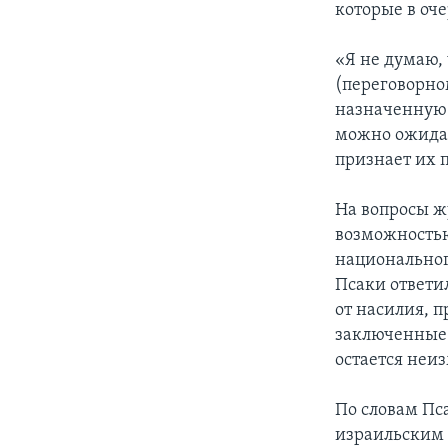
которые в оче
«Я не думаю, 
(переговорно
назначенную 
можно ожидат
признает их 
На вопросы ж
возможностью
национального
Псаки ответил
от насилия, 
заключенные 
остается неи
По словам Пса
израильским