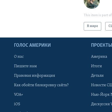
This item is part of
В мире
С
ГОЛОС АМЕРИКИ
ПРОЕКТ
О нас
Америка
Пишите нам
Итоги
Правовая информация
Детали
Как обойти блокировку сайта?
Новости СШ
VOA+
Нью-Йорк 
iOS
Дискуссия 