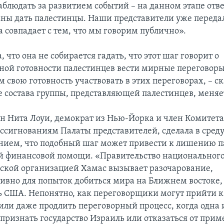
аблюдать за развитием событий – на данном этапе отв
ны дать палестинцы. Наши представители уже перед
 совпадает с тем, что мы говорим публично».
, что она не собирается гадать, что этот шаг говорит о
ой готовности палестинцев вести мирные переговоры
 свою готовность участвовать в этих переговорах, – ск
 состава группы, представляющей палестинцев, меняе
н Нита Лоуи, демократ из Нью-Йорка и член Комитета
сигнованиям Палаты представителей, сделала в среду
ием, что подобный шаг может привести к лишению п
 финансовой помощи. «Правительство национального
ской организацией Хамас вызывает разочарование,
ивно для попыток добиться мира на Ближнем востоке, 
 США. Непонятно, как переговорщики могут прийти 
или даже продлить переговорный процесс, когда одна 
 признать государство Израиль или отказаться от при