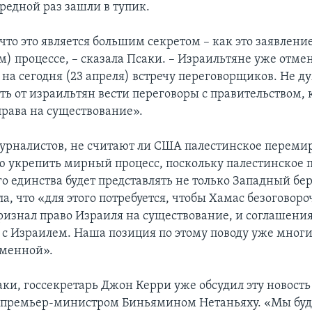
редной раз зашли в тупик.
что это является большим секретом – как это заявлени
м) процессе, – сказала Псаки. – Израильтяне уже отме
на сегодня (23 апреля) встречу переговорщиков. Не ду
ь от израильтян вести переговоры с правительством, 
права на существование».
урналистов, не считают ли США палестинское переми
 укрепить мирный процесс, поскольку палестинское 
 единства будет представлять не только Западный бере
а, что «для этого потребуется, чтобы Хамас безоговоро
признал право Израиля на существование, и соглашения
с Израилем. Наша позиция по этому поводу уже многи
зменной».
ки, госсекретарь Джон Керри уже обсудил эту новость
 премьер-министром Биньямином Нетаньяху. «Мы бу