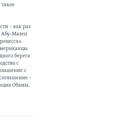
 такое
ти – как раз
ы Абу-Мазен
процесса».
«Американцы
дного берега
одства с
оглашение с
 соглашение –
рация Обамы,