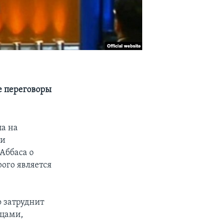
е переговоры
а на
 и
Аббаса о
ого является
о затруднит
нцами,