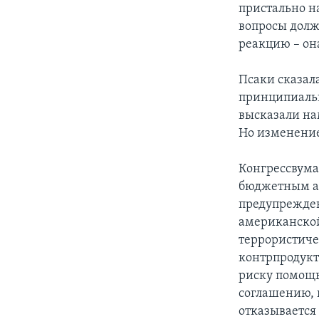
пристально н
вопросы долж
реакцию – она
Псаки сказала
принципиальн
высказали нам
Но изменение
Конгрессвума
бюджетным ас
предупрежден
американской
террористиче
контрпродукт
риску помощь
соглашению, 
отказывается