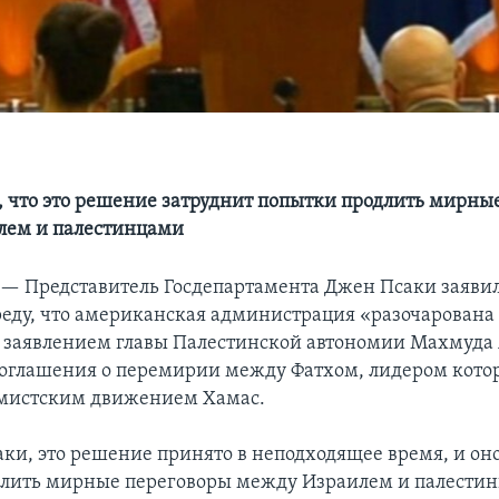
 что это решение затруднит попытки продлить мирны
лем и палестинцами
 —
Представитель Госдепартамента Джен Псаки заявил
реду, что американская администрация «разочарована
 заявлением главы Палестинской автономии Махмуда 
оглашения о перемирии между Фатхом, лидером котор
амистским движением Хамас.
аки, это решение принято в неподходящее время, и он
лить мирные переговоры между Израилем и палести