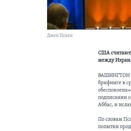
Джен Псаки
США считают,
между Израи
ВАШИНГТОН
брифинге в с
обеспокоена»
подписании с
Аббас, и исл
По словам Пс
попытки прод