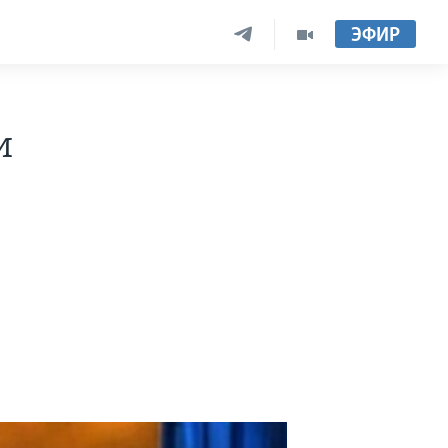
ЭФИР
и