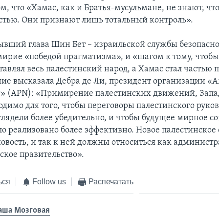
ом, что «Хамас, как и Братья-мусульмане, не знают, что
астью. Они признают лишь тотальный контроль».
ывший глава Шин Бет – израильской службы безопаснос
мирие «победой прагматизма», и «шагом к тому, чтоб
тавлял весь палестинский народ, а Хамас стал частью 
ие высказала Дебра де Ли, президент организации 
с» (APN): «Примирение палестинских движений, Запа
одимо для того, чтобы переговоры палестинского руков
лядели более убедительно, и чтобы будущее мирное с
о реализовано более эффективно. Новое палестинское
новость, и так к ней должны относиться как админист
ское правительство».
ься
Follow us
Распечатать
аша Мозговая