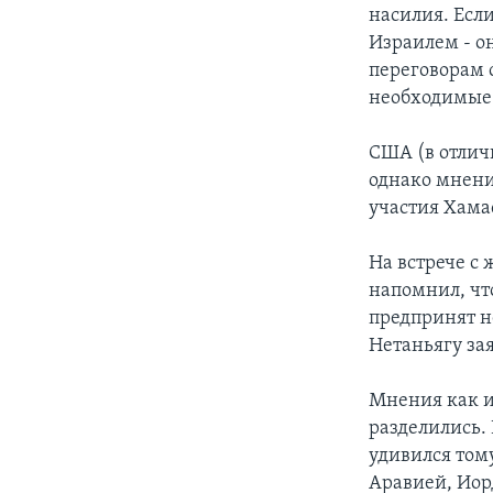
насилия. Есл
Израилем - он
переговорам 
необходимые
США (в отлич
однако мнени
участия Хама
На встрече с
напомнил, что
предпринят н
Нетаньягу за
Мнения как и
разделились.
удивился том
Аравией, Иор