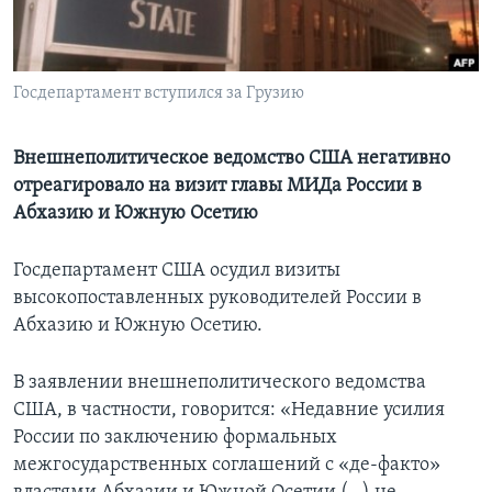
Learning English
Госдепартамент вступился за Грузию
СОЦИАЛЬНЫЕ СЕТИ
Внешнеполитическое ведомство США негативно
отреагировало на визит главы МИДа России в
Языки
Абхазию и Южную Осетию
Госдепартамент США осудил визиты
высокопоставленных руководителей России в
Абхазию и Южную Осетию.
В заявлении внешнеполитического ведомства
США, в частности, говорится: «Недавние усилия
России по заключению формальных
межгосударственных соглашений с «де-факто»