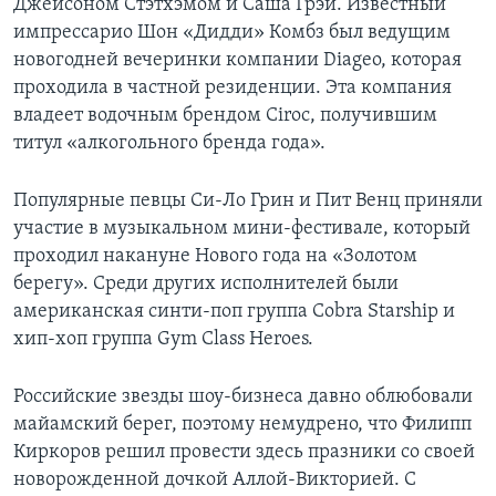
Джейсоном Стэтхэмом и Саша Грэй. Известный
импрессарио Шон «Дидди» Комбз был ведущим
новогодней вечеринки компании Diageo, которая
проходила в частной резиденции. Эта компания
владеет водочным брендом Ciroc, получившим
титул «алкогольного бренда года».
Популярные певцы Си-Ло Грин и Пит Венц приняли
участие в музыкальном мини-фестивале, который
проходил накануне Нового года на «Золотом
берегу». Среди других исполнителей были
американская синти-поп группа Cobra Starship и
хип-хоп группа Gym Class Heroes.
Российские звезды шоу-бизнеса давно облюбовали
майамский берег, поэтому немудрено, что Филипп
Киркоров решил провести здесь празники со своей
новорожденной дочкой Аллой-Викторией. С