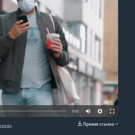
able
5:02
Прямая ссылка
вышло
EMBED