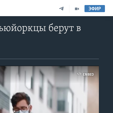
ЭФИР
ньюйоркцы берут в
EMBED