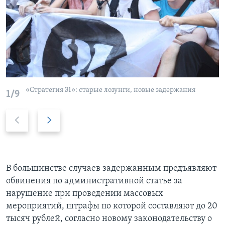
«Стратегия 31»: старые лозунги, новые задержания
1/9
P
Д
r
а
e
л
v
ь
i
ш
В большинстве случаев задержанным предъявляют
o
е
обвинения по административной статье за
u
нарушение при проведении массовых
s
мероприятий, штрафы по которой составляют до 20
s
тысяч рублей, согласно новому законодательству о