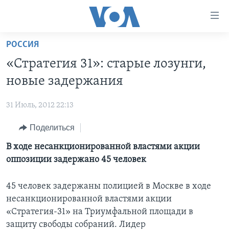
Линки
доступности
Перейти
РОССИЯ
на
ГЛАВНОЕ
«Стратегия 31»: старые лозунги,
основной
ПРОГРАММЫ
контент
новые задержания
ПРОЕКТЫ
Перейти
АМЕРИКА
к
31 Июль, 2012 22:13
ЭКСПЕРТИЗА
НОВОСТИ ЗА МИНУТУ
УЧИМ АНГЛИЙСКИЙ
основной
Поделиться
ИНТЕРВЬЮ
ИТОГИ
НАША АМЕРИКАНСКАЯ ИСТОРИЯ
навигации
Перейти
ФАКТЫ ПРОТИВ ФЕЙКОВ
В ходе несанкционированной властями акции
ПОЧЕМУ ЭТО ВАЖНО?
А КАК В АМЕРИКЕ?
в
оппозиции задержано 45 человек
ЗА СВОБОДУ ПРЕССЫ
ДИСКУССИЯ VOA
АРТЕФАКТЫ
поиск
УЧИМ АНГЛИЙСКИЙ
ДЕТАЛИ
АМЕРИКАНСКИЕ ГОРОДКИ
45 человек задержаны полицией в Москве в ходе
несанкционированной властями акции
ВИДЕО
НЬЮ-ЙОРК NEW YORK
ТЕСТЫ
«Стратегия-31» на Триумфальной площади в
ПОДПИСКА НА НОВОСТИ
АМЕРИКА. БОЛЬШОЕ ПУТЕШЕСТВИЕ
защиту свободы собраний. Лидер