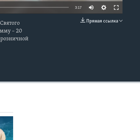
3:17
Прямая ссылка
 Святого
EMBED
умму – 20
 розничной