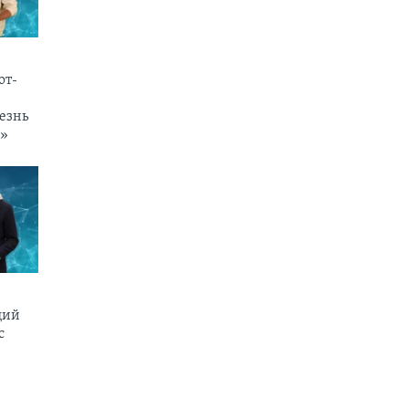
от-
езнь
и»
щий
c