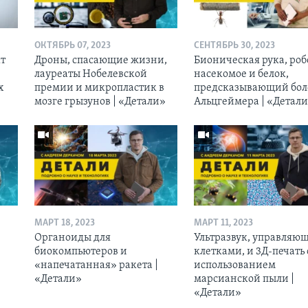
ОКТЯБРЬ 07, 2023
СЕНТЯБРЬ 30, 2023
кт
Дроны, спасающие жизни,
Бионическая рука, роб
лауреаты Нобелевской
насекомое и белок,
х
премии и микропластик в
предсказывающий бол
мозге грызунов | «Детали»
Альцгеймера | «Детал
МАРТ 18, 2023
МАРТ 11, 2023
Органоиды для
Ультразвук, управляю
биокомпьютеров и
клетками, и 3Д-печать 
«напечатанная» ракета |
использованием
«Детали»
марсианской пыли |
«Детали»