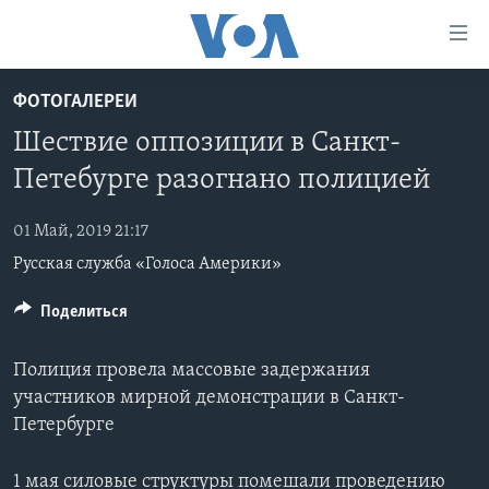
Линки
доступности
Перейти
ФОТОГАЛЕРЕИ
на
ГЛАВНОЕ
Шествие оппозиции в Санкт-
основной
ПРОГРАММЫ
контент
Петебурге разогнано полицией
ПРОЕКТЫ
Перейти
АМЕРИКА
к
01 Май, 2019 21:17
ЭКСПЕРТИЗА
НОВОСТИ ЗА МИНУТУ
УЧИМ АНГЛИЙСКИЙ
основной
Русская служба «Голоса Америки»
ИНТЕРВЬЮ
ИТОГИ
НАША АМЕРИКАНСКАЯ ИСТОРИЯ
навигации
Перейти
ФАКТЫ ПРОТИВ ФЕЙКОВ
Поделиться
ПОЧЕМУ ЭТО ВАЖНО?
А КАК В АМЕРИКЕ?
в
ЗА СВОБОДУ ПРЕССЫ
ДИСКУССИЯ VOA
АРТЕФАКТЫ
поиск
Полиция провела массовые задержания
УЧИМ АНГЛИЙСКИЙ
ДЕТАЛИ
АМЕРИКАНСКИЕ ГОРОДКИ
участников мирной демонстрации в Санкт-
Петербурге
ВИДЕО
НЬЮ-ЙОРК NEW YORK
ТЕСТЫ
ПОДПИСКА НА НОВОСТИ
АМЕРИКА. БОЛЬШОЕ ПУТЕШЕСТВИЕ
1 мая силовые структуры помешали проведению