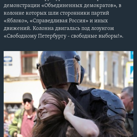
демонстрации «Объединенных демократов», в
Learning English
колонне которых шли сторонники партий
«Яблоко», «Справедливая Россия» и иных
СОЦИАЛЬНЫЕ СЕТИ
движений. Колонна двигалась под лозунгом
«Свободному Петербургу - свободные выборы!».
Языки