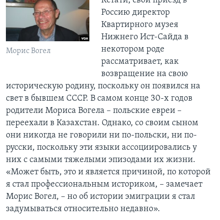
Кстати, свой приезд в
Россию директор
Квартирного музея
Нижнего Ист-Сайда в
некотором роде
Морис Вогел
рассматривает, как
возвращение на свою
историческую родину, поскольку он появился на
свет в бывшем СССР. В самом конце 30-х годов
родители Мориса Вогела – польские евреи –
переехали в Казахстан. Однако, со своим сыном
они никогда не говорили ни по-польски, ни по-
русски, поскольку эти языки ассоциировались у
них с самыми тяжелыми эпизодами их жизни.
«Может быть, это и является причиной, по которой
я стал профессиональным историком, – замечает
Морис Вогел, – но об истории эмиграции я стал
задумываться относительно недавно».