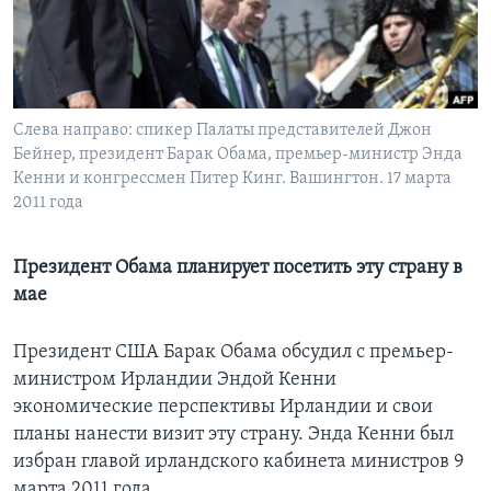
Learning English
СОЦИАЛЬНЫЕ СЕТИ
Слева направо: спикер Палаты представителей Джон
Бейнер, президент Барак Обама, премьер-министр Энда
Кенни и конгрессмен Питер Кинг. Вашингтон. 17 марта
Языки
2011 года
Президент Обама планирует посетить эту страну в
мае
Президент США Барак Обама обсудил с премьер-
министром Ирландии Эндой Кенни
экономические перспективы Ирландии и свои
планы нанести визит эту страну. Энда Кенни был
избран главой ирландского кабинета министров 9
марта 2011 года.