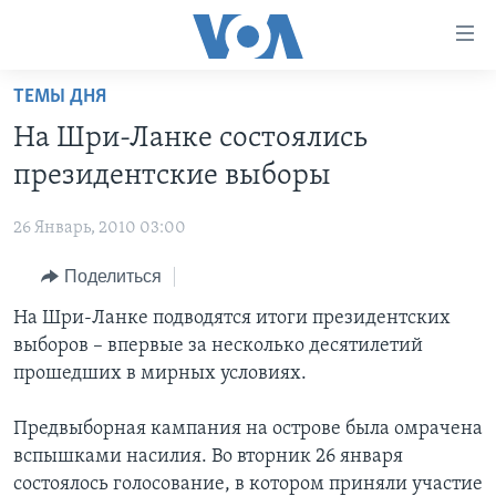
Линки
доступности
Перейти
ТЕМЫ ДНЯ
на
ГЛАВНОЕ
На Шри-Ланке состоялись
основной
ПРОГРАММЫ
контент
президентские выборы
ПРОЕКТЫ
Перейти
АМЕРИКА
к
26 Январь, 2010 03:00
ЭКСПЕРТИЗА
НОВОСТИ ЗА МИНУТУ
УЧИМ АНГЛИЙСКИЙ
основной
Поделиться
ИНТЕРВЬЮ
ИТОГИ
НАША АМЕРИКАНСКАЯ ИСТОРИЯ
навигации
Перейти
ФАКТЫ ПРОТИВ ФЕЙКОВ
На Шри-Ланке подводятся итоги президентских
ПОЧЕМУ ЭТО ВАЖНО?
А КАК В АМЕРИКЕ?
в
выборов – впервые за несколько десятилетий
ЗА СВОБОДУ ПРЕССЫ
ДИСКУССИЯ VOA
АРТЕФАКТЫ
поиск
прошедших в мирных условиях.
УЧИМ АНГЛИЙСКИЙ
ДЕТАЛИ
АМЕРИКАНСКИЕ ГОРОДКИ
Предвыборная кампания на острове была омрачена
ВИДЕО
НЬЮ-ЙОРК NEW YORK
ТЕСТЫ
вспышками насилия. Во вторник 26 января
ПОДПИСКА НА НОВОСТИ
АМЕРИКА. БОЛЬШОЕ ПУТЕШЕСТВИЕ
состоялось голосование, в котором приняли участие