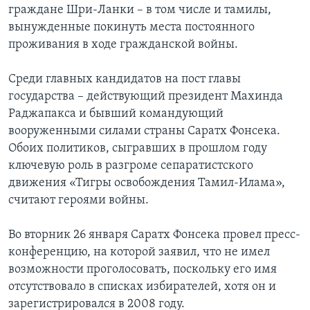
граждане Шри-Ланки – в том числе и тамилы,
Learning English
вынужденные покинуть места постоянного
проживания в ходе гражданской войны.
СОЦИАЛЬНЫЕ СЕТИ
Среди главных кандидатов на пост главы
государства – действующий президент Махинда
Раджапакса и бывший командующий
Языки
вооруженными силами страны Саратх Фонсека.
Обоих политиков, сыгравших в прошлом году
ключевую роль в разгроме сепаратистского
движения «Тигры освобождения Тамил-Илама»,
считают героями войны.
Во вторник 26 января Саратх Фонсека провел пресс-
конференцию, на которой заявил, что не имел
возможности проголосовать, поскольку его имя
отсутствовало в списках избирателей, хотя он и
зарегистрировался в 2008 году.