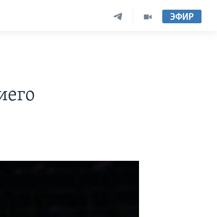
ЭФИР
иего