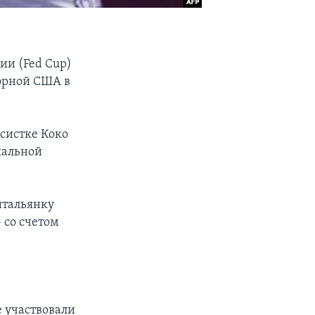
ии (Fed Cup)
борной США в
систке Коко
инальной
итальянку
 со счетом
е участвовали