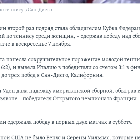
по теннису в Сан-Диего
ии второй раз подряд стала обладателем Кубка Федерац
ий по теннису среди женщин, – одержав победу над с
тче в воскресенье 7 ноября.
та нанесла сокрушительное поражение молодой тенни
, 6:2), и вывела Италию в победители со счетом 3:1 в ф
 до трех побед в Сан-Диего, Калифорния.
 Уден дала надежду американской сборной, обыграв 
ьявоне – победителя Открытого чемпионата Франции –
и одержала победу в первых двух матчах в субботу.
орной США не было Венус и Серены Уильямс, которые н