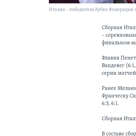
Италия – победитель Кубка Федерации 
Сборная Итал
– соревнован
финальном ма
Флавия Пенет
Вандевег (6:1
серии матчей
Ранее Мелани
Франческу Ск
6:3, 6:1.
Сборная Итали
В составе сб