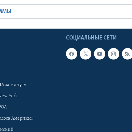
АММЫ
Ы
СОЦИАЛЬНЫЕ СЕТИ
А за минуту
New York
VOA
олоса Америки»
ийский