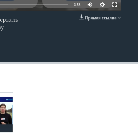
3:58
Прямая ссылка
держать
EMBED
ру