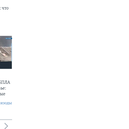
 что
 БПЛА
ье:
ные
пизоды