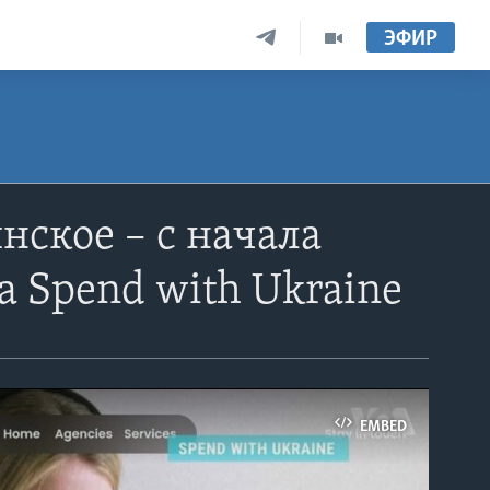
ЭФИР
ское – с начала
а Spend with Ukraine
EMBED