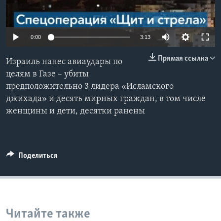
Learning English
0:00
3:13
СОЦИАЛЬНЫЕ СЕТИ
Прямая ссылка
Израиль нанес авиаудары по
целям в Газе – убиты
предположительно 3 лидера «Исламского
Языки
джихада» и десять мирных граждан, в том числе
женщины и дети, десятки ранены
Поделиться
Читайте также