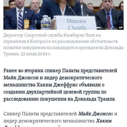
Learning English
СОЦИАЛЬНЫЕ СЕТИ
Директор Секретной службы Кимберли Читл на
слушаниях в Конгрессе по расследованию обстоятельств
попытки покушения на кандидата в президенты Дональда
Языки
Трампа. 22 июля 2024 г.
Ранее во вторник спикер Палаты представителей
Майк Джонсон и лидер демократического
меньшинства Хаким Джеффрис объявили о
создании двухпартийной целевой группы по
расследованию покушения на Дональда Трампа
Спикер Палаты представителей
Майк Джонсо
н и
лидер демократического меньшинства
Хаким