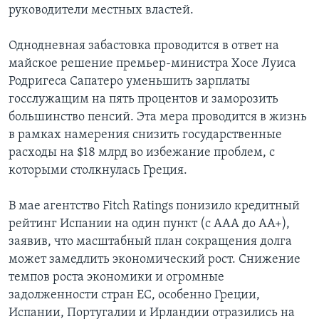
руководители местных властей.
Learning English
Однодневная забастовка проводится в ответ на
майское решение премьер-министра Хосе Луиса
СОЦИАЛЬНЫЕ СЕТИ
Родригеса Сапатеро уменьшить зарплаты
госслужащим на пять процентов и заморозить
большинство пенсий. Эта мера проводится в жизнь
Языки
в рамках намерения снизить государственные
расходы на $18 млрд во избежание проблем, с
которыми столкнулась Греция.
В мае агентство Fitch Ratings понизило кредитный
рейтинг Испании на один пункт (с ААА до АА+),
заявив, что масштабный план сокращения долга
может замедлить экономический рост. Снижение
темпов роста экономики и огромные
задолженности стран ЕС, особенно Греции,
Испании, Португалии и Ирландии отразились на