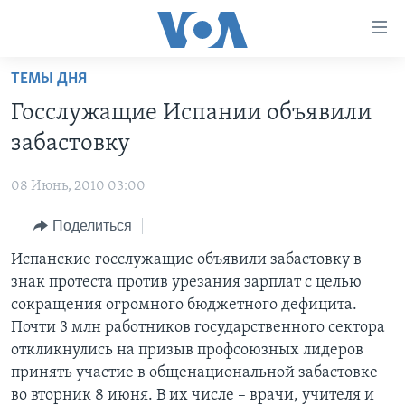
Линки
доступности
Перейти
ТЕМЫ ДНЯ
на
ГЛАВНОЕ
Госслужащие Испании объявили
основной
ПРОГРАММЫ
контент
забастовку
ПРОЕКТЫ
Перейти
АМЕРИКА
к
08 Июнь, 2010 03:00
ЭКСПЕРТИЗА
НОВОСТИ ЗА МИНУТУ
УЧИМ АНГЛИЙСКИЙ
основной
Поделиться
ИНТЕРВЬЮ
ИТОГИ
НАША АМЕРИКАНСКАЯ ИСТОРИЯ
навигации
Перейти
ФАКТЫ ПРОТИВ ФЕЙКОВ
Испанские госслужащие объявили забастовку в
ПОЧЕМУ ЭТО ВАЖНО?
А КАК В АМЕРИКЕ?
в
знак протеста против урезания зарплат с целью
ЗА СВОБОДУ ПРЕССЫ
ДИСКУССИЯ VOA
АРТЕФАКТЫ
поиск
сокращения огромного бюджетного дефицита.
УЧИМ АНГЛИЙСКИЙ
ДЕТАЛИ
АМЕРИКАНСКИЕ ГОРОДКИ
Почти 3 млн работников государственного сектора
откликнулись на призыв профсоюзных лидеров
ВИДЕО
НЬЮ-ЙОРК NEW YORK
ТЕСТЫ
принять участие в общенациональной забастовке
ПОДПИСКА НА НОВОСТИ
АМЕРИКА. БОЛЬШОЕ ПУТЕШЕСТВИЕ
во вторник 8 июня. В их числе – врачи, учителя и