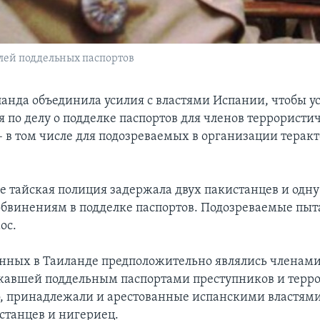
лей поддельных паспортов
анда объединила усилия с властями Испании, чтобы у
я по делу о подделке паспортов для членов террористи
– в том числе для подозреваемых в организации терак
ле тайская полиция задержала двух пакистанцев и одн
обвинениям в подделке паспортов. Подозреваемые пыт
ос.
нных в Таиланде предположительно являлись членами
жавшей поддельным паспортами преступников и терро
о, принадлежали и арестованные испанскими властями
станцев и нигериец.