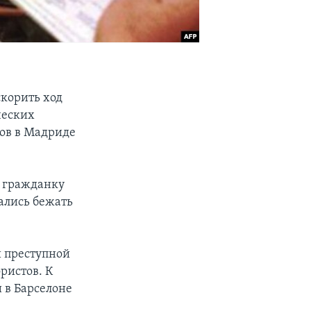
скорить ход
ческих
тов в Мадриде
у гражданку
ались бежать
 преступной
ристов. К
 в Барселоне