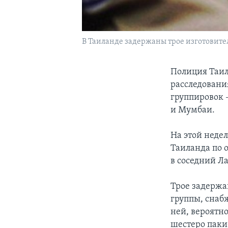
В Таиланде задержаны трое изготовите
Полиция Таил
расследовани
группировок 
и Мумбаи.
На этой неде
Таиланда по 
в соседний Ла
Трое задержа
группы, снаб
ней, вероятн
шестеро паки