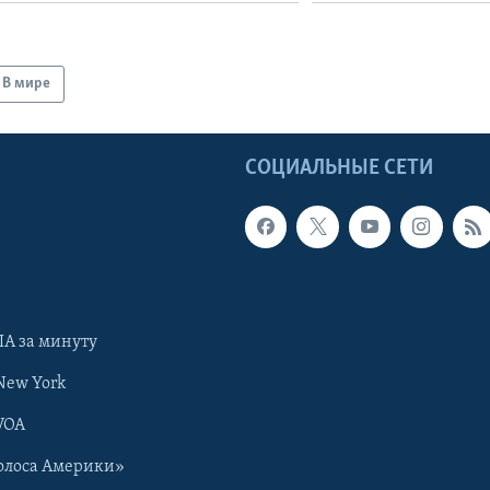
В мире
Ы
СОЦИАЛЬНЫЕ СЕТИ
А за минуту
New York
VOA
олоса Америки»