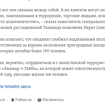
о все они связаны между собой. А их клиенты могут ок
и, замешанными в терроризме, торговле людьми, ко
сто мошенничестве», – сказал заместитель генерально
альных расследований Таиланда полковник Нарат Саве
ии полагают, что синдикат снабжал поддельными пас
ветственных за взрывы нескольких пригородных поезд
которых погибли более 190 человек.
ни, вероятно, сотрудничали и с пакистанской террори
 «Лашкар-э-Тайба», на которой лежит ответственность
8 году, унесшие жизни 166 человек.
ти читайте здесь
ься
Follow us
Распечатать