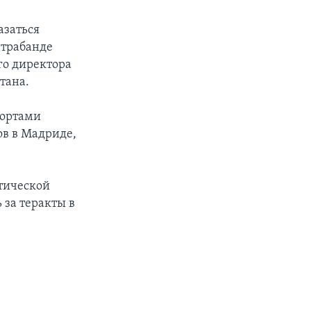
азаться
нтрабанде
го директора
тана.
портами
ов в Мадриде,
стической
 за теракты в