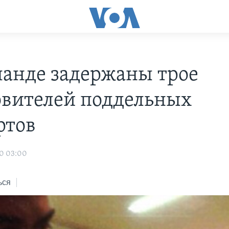
ланде задержаны трое
овителей поддельных
ртов
10 03:00
ься