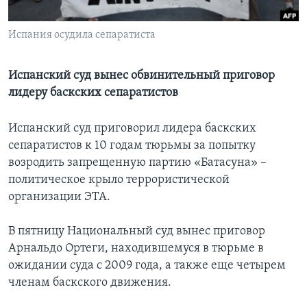
Learning English
Испания осудила сепаратиста
СОЦИАЛЬНЫЕ СЕТИ
Испанский суд вынес обвинительный приговор
лидеру баскских сепаратистов
Языки
Испанский суд приговорил лидера баскских
сепаратистов к 10 годам тюрьмы за попытку
возродить запрещенную партию «Батасуна» –
политическое крыло террористической
организации ЭТА.
В пятницу Национальный суд вынес приговор
Арнальдо Ортеги, находившемуся в тюрьме в
ожидании суда с 2009 года, а также еще четырем
членам баскского движения.