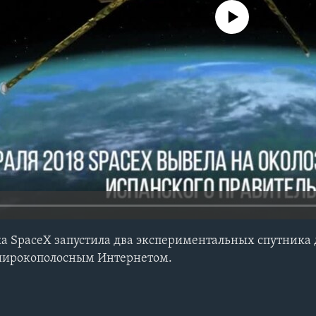
No media source currently avail
 SpaceX запустила два экспериментальных спутника 
широкополосным Интернетом.