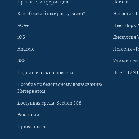
Правовая информация
Детали
Как обойти блокировку сайта?
Новости СШ
VOA+
Нью-Йорк 
iOS
Дискуссия 
Android
История «Г
RSS
Учим англ
Learning English
Подпишитесь на новости
ПОЗИЦИЯ 
Пособие по безопасному пользованию
СОЦИАЛЬНЫЕ СЕТИ
Интернетом
Доступная среда: Section 508
Вакансии
Приватность
Языки