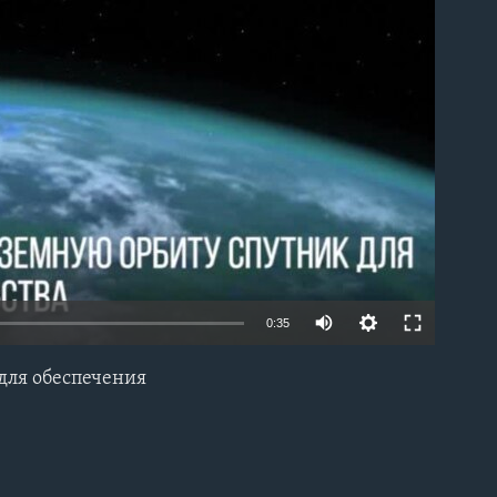
able
0:35
для обеспечения
EMBED