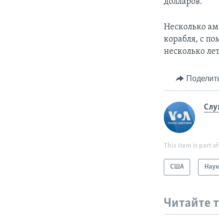
долларов.
Несколько ам
корабля, с п
несколько лет
Поделит
Слу
This item is part of
США
Наук
Читайте 