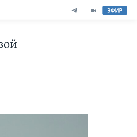
ЭФИР
вой