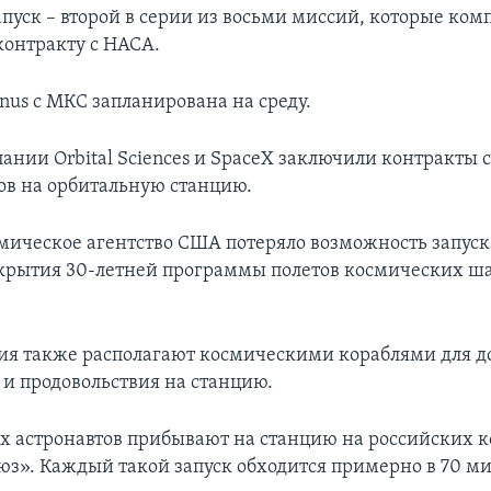
уск – второй в серии из восьми миссий, которые ком
контракту с НАСА.
nus с МКС запланирована на среду.
ании Orbital Sciences и SpaceX заключили контракты 
зов на орбитальную станцию.
мическое агентство США потеряло возможность запуск
крытия 30-летней программы полетов космических шат
сия также располагают космическими кораблями для д
 и продовольствия на станцию.
ех астронавтов прибывают на станцию на российских 
юз». Каждый такой запуск обходится примерно в 70 м