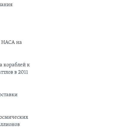
пания
с НАСА на
а кораблей к
тлов в 2011
оставки
космических
иллионов