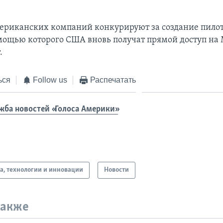
ериканских компаний конкурируют за создание пило
омощью которого США вновь получат прямой доступ на
.
ься
Follow us
Распечатать
жба новостей «Голоса Америки»
а, технологии и инновации
Новости
также