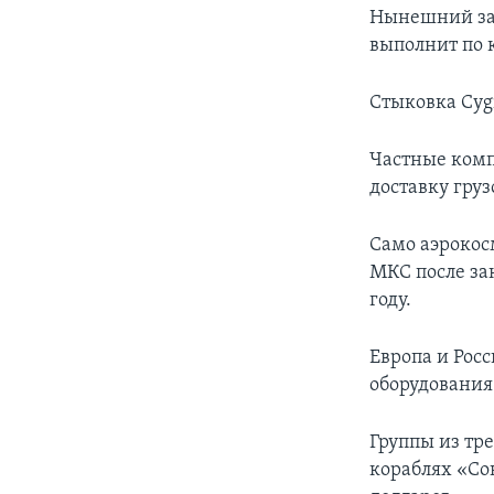
Нынешний зап
выполнит по 
Стыковка Cyg
Частные комп
доставку гру
Само аэрокос
МКС после за
году.
Европа и Рос
оборудования
Группы из тр
кораблях «Со