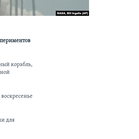
кспериментов
ный корабль,
дной
в воскресенье
ми для