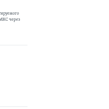
тируемого
 МКС через