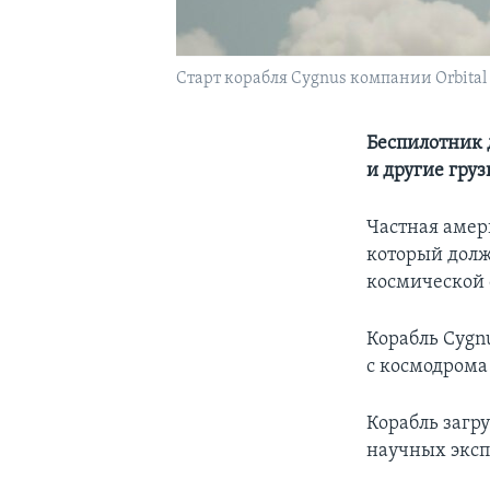
Старт корабля Cygnus компании Orbital S
Беспилотник 
и другие гру
Частная амер
который долж
космической 
Корабль Cygnu
с космодрома
Корабль загр
научных эксп