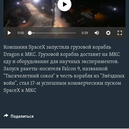
No media source currently available
Learning English
СОЦИАЛЬНЫЕ СЕТИ
0:00
0:29
Компания SpaceX запустила грузовой корабль
Языки
Dragon к МКС. Грузовой корабль доставит на МКС
еду и оборудование для научных экспериментов.
Запуск ракеты-носителя Falcon 9, названной
"Тысячелетний сокол" в честь корабля из "Звёздных
войн", стал 17-м успешным коммерческим пуском
SpaceX к МКС
Поделиться