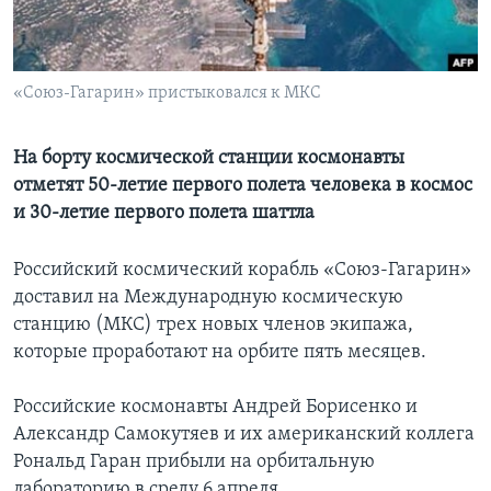
Learning English
«Союз-Гагарин» пристыковался к МКС
СОЦИАЛЬНЫЕ СЕТИ
На борту космической станции космонавты
отметят 50-летие первого полета человека в космос
Языки
и 30-летие первого полета шаттла
Российский космический корабль «Союз-Гагарин»
доставил на Международную космическую
станцию (МКС) трех новых членов экипажа,
которые проработают на орбите пять месяцев.
Российские космонавты Андрей Борисенко и
Александр Самокутяев и их американский коллега
Рональд Гаран прибыли на орбитальную
лабораторию в среду 6 апреля.