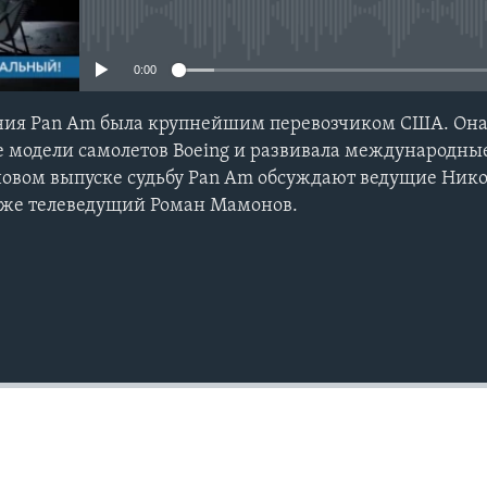
No media source currently avail
0:00
ния Pan Am была крупнейшим перевозчиком США. Она
 модели самолетов Boeing и развивала международные
 новом выпуске судьбу Pan Am обсуждают ведущие Ник
акже телеведущий Роман Мамонов.