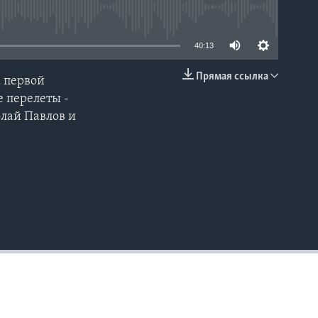
able
40:13
Прямая ссылка
 первой
EMBED
 перелеты -
олай Павлов и