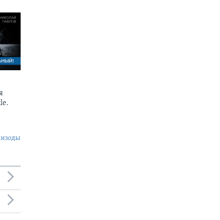
я
le.
пизоды