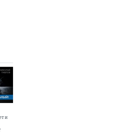
ет и
т