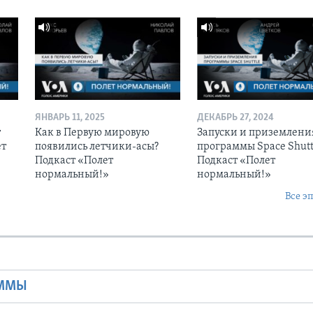
ЯНВАРЬ 11, 2025
ДЕКАБРЬ 27, 2024
т
Как в Первую мировую
Запуски и приземлени
ет
появились летчики-асы?
программы Space Shutt
Подкаст «Полет
Подкаст «Полет
нормальный!»
нормальный!»
Все э
Ы
АММЫ