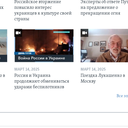
Российское вторжение
Эксперты об ответе Пу
ях
повысило интерес
на предложение о
украинцев к культуре своей
прекращении огня
страны
МАРТ 14, 2025
МАРТ 14, 2025
о в
Россия и Украина
Поездка Лукашенко в
продолжают обмениваться
Москву
ударами беспилотников
Все э
Ы