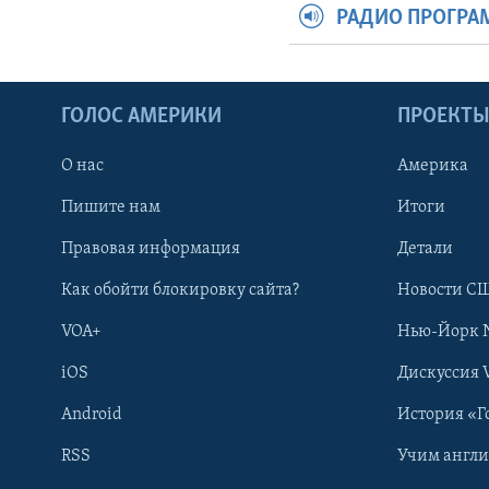
РАДИО ПРОГР
ГОЛОС АМЕРИКИ
ПРОЕКТ
О нас
Америка
Пишите нам
Итоги
Правовая информация
Детали
Как обойти блокировку сайта?
Новости СШ
VOA+
Нью-Йорк 
iOS
Дискуссия 
Android
История «Г
RSS
Учим англ