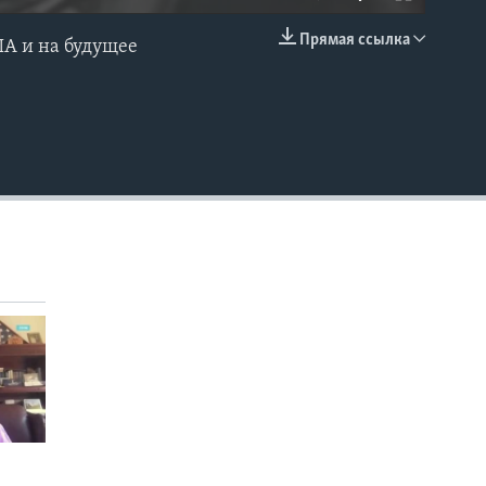
Прямая ссылка
ША и на будущее
EMBED