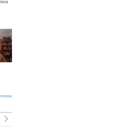
тина
пизоды