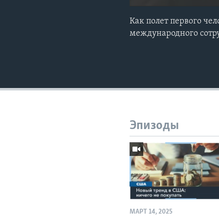
Как полет первого че
международного сотр
Эпизоды
МАРТ 14, 2025