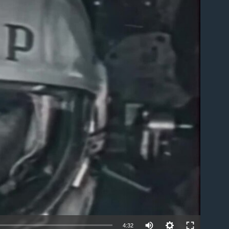
able
4:32