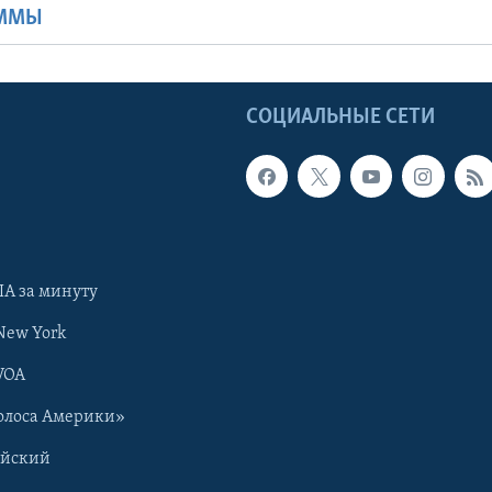
АММЫ
Ы
СОЦИАЛЬНЫЕ СЕТИ
А за минуту
New York
VOA
олоса Америки»
ийский