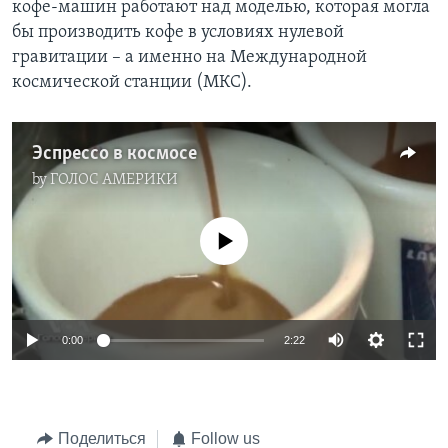
кофе-машин работают над моделью, которая могла
бы производить кофе в условиях нулевой
Learning English
гравитации – а именно на Международной
космической станции (МКС).
СОЦИАЛЬНЫЕ СЕТИ
Эспрессо в космосе
by
ГОЛОС АМЕРИКИ
Языки
No media source currently available
0:00
2:22
Поделиться
Follow us