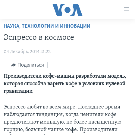
Линки
доступности
Перейти
НАУКА, ТЕХНОЛОГИИ И ИННОВАЦИИ
на
ГЛАВНОЕ
Эспрессо в космосе
основной
ПРОГРАММЫ
контент
04 Декабрь, 2014 21:22
ПРОЕКТЫ
Перейти
АМЕРИКА
к
ЭКСПЕРТИЗА
Поделиться
НОВОСТИ ЗА МИНУТУ
УЧИМ АНГЛИЙСКИЙ
основной
ИНТЕРВЬЮ
ИТОГИ
НАША АМЕРИКАНСКАЯ ИСТОРИЯ
Производители кофе-машин разработали модель,
навигации
которая способна варить кофе в условиях нулевой
Перейти
ФАКТЫ ПРОТИВ ФЕЙКОВ
ПОЧЕМУ ЭТО ВАЖНО?
А КАК В АМЕРИКЕ?
гравитации
в
ЗА СВОБОДУ ПРЕССЫ
ДИСКУССИЯ VOA
АРТЕФАКТЫ
поиск
Эспрессо любят во всем мире. Последнее время
УЧИМ АНГЛИЙСКИЙ
ДЕТАЛИ
АМЕРИКАНСКИЕ ГОРОДКИ
наблюдается тенденция, когда ценители кофе
ВИДЕО
НЬЮ-ЙОРК NEW YORK
ТЕСТЫ
предпочитают меньшую, но более насыщенную
порцию, большой чашке кофе. Производители
ПОДПИСКА НА НОВОСТИ
АМЕРИКА. БОЛЬШОЕ ПУТЕШЕСТВИЕ