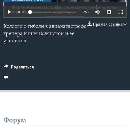
Learning English
Auto
0:00
5:56
240p
Прямая ссылка
СОЦИАЛЬНЫЕ СЕТИ
Коллеги о гибели в авиакатастрофе
360p
тренера Инны Волянской и ее
учеников
480p
Auto
240p
360p
480p
720p
Языки
720p
1080p
1080p
Поделиться
Форум