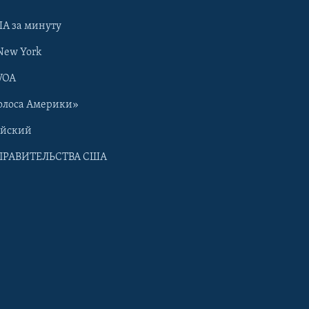
А за минуту
New York
VOA
олоса Америки»
ийский
ПРАВИТЕЛЬСТВА США