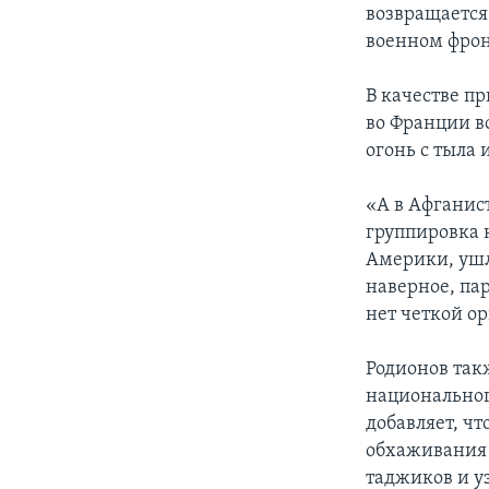
возвращается.
военном фрон
В качестве п
во Франции в
огонь с тыла 
«А в Афганист
группировка 
Америки, ушла
наверное, пар
нет четкой о
Родионов так
национального
добавляет, ч
обхаживания 
таджиков и у