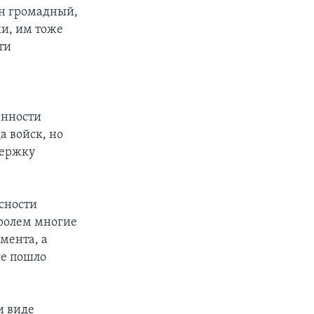
он громадный,
ки, им тоже
ти
енности
а войск, но
держку
сности
тролем многие
омента, а
се пошло
и виде