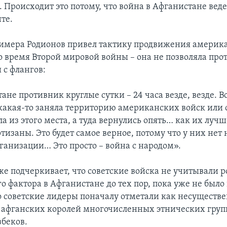
 Происходит это потому, что война в Афганистане веде
те.
римера Родионов привел тактику продвижения америк
о время Второй мировой войны – она не позволяла про
и с флангов:
ане противник круглые сутки – 24 часа везде, везде. В
какая-то заняла территорию американских войск или
 из этого места, а туда вернулись опять… как их лучш
тизаны. Это будет самое верное, потому что у них нет
рганизации… Это просто – война с народом».
же подчеркивает, что советские войска не учитывали р
 фактора в Афганистане до тех пор, пока уже не было 
то советские лидеры поначалу отметали как несуществ
афганских королей многочисленных этнических групп
збеков.