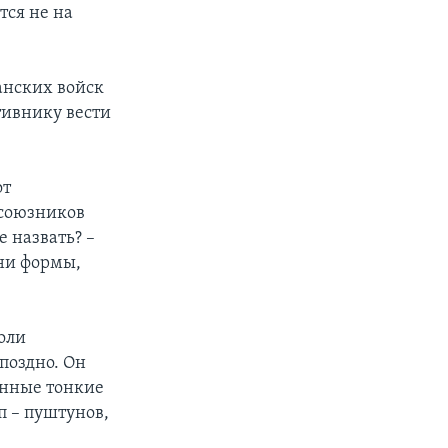
тся не на
анских войск
тивнику вести
от
 союзников
е назвать? –
 ни формы,
оли
поздно. Он
енные тонкие
 – пуштунов,