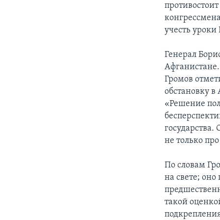
противостоит
конгрессмена
учесть уроки
Генерал Бори
Афганистане.
Громов отмет
обстановку в
«Решение пол
бесперспектив
государства. 
не только про
По словам Гр
на свете; он
предшественн
такой оценко
подкрепления