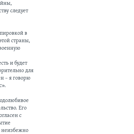
ойны,
тву следует
пировкой в
этой страны,
 военную
сть и будет
орительно для
ен – я говорю
с».
бодолюбивое
льство. Его
огласен с
ытие
е неизбежно