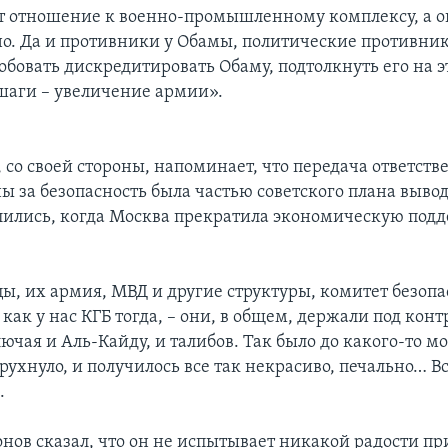
ет отношение к военно-промышленному комплексу, а 
но. Да и противники у Обамы, политические противни
обовать дискредитировать Обаму, подтолкнуть его на э
аги – увеличение армии».
 со своей стороны, напоминает, что передача ответств
ы за безопасность была частью советского плана вывод
лились, когда Москва прекратила экономическую под
ы, их армия, МВД и другие структуры, комитет безопа
как у нас КГБ тогда, – они, в общем, держали под кон
ючая и Аль-Кайду, и талибов. Так было до какого-то м
 рухнуло, и получилось все так некрасиво, печально… В
.
онов сказал, что он не испытывает никакой радости пр