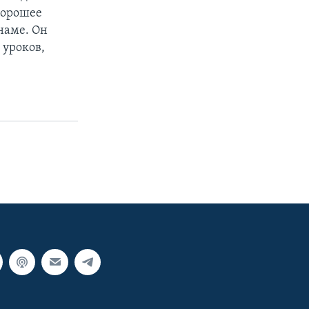
хорошее
наме. Он
 уроков,