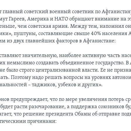
т главный советский военный советник по Афганистану
мут Гареев, Америка и НАТО обращают внимание на 
еньше, чем советская армия. Между тем, напомнил он
ики», пуштуны, составляющие свыше 40% населения 
им из двух главнейших факторов в Афганистане:
оставляют значительную, наиболее активную часть нас
них немыслимо создавать объединенное государство. В
не было строго централизованной власти. Ее не призна
вать. Поэтому надо решать вопросы на уровнях автоно
нальностей – таджиков, узбеков и других».
онов предупреждает, что по мере увеличения потерь с
будет расти разочарование, а поддержка союзников буд
агает, что решение президента Обамы об отправке по
итическими причинами: