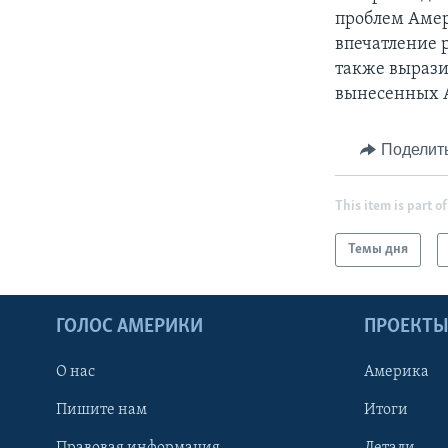
проблем Амер
впечатление 
также выразил
вынесенных А
Поделит
This item is part of
Темы дня
ГОЛОС АМЕРИКИ
ПРОЕКТ
О нас
Америка
Пишите нам
Итоги
Правовая информация
Детали