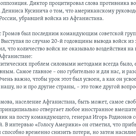
 оппозиция. Диктор процитировал слова противника в
 Денниса Кусинича о том, что американскому руководс
 России, убравшей войска из Афганистана.
с Громов был последним командующим советской груп
 Выступая по случаю 20-й годовщины вывода войск из 
ил, что количество войск не оказывало воздействия на
 Афганистане:
итических проблем силовыми методами всегда было, е
ным. Самое главное – оно губительно и для нас, и раз
Очень важно, чтобы урок этот был усвоен, а как он усво
 нашу, но и про другие страны, – это тоже другой вопро
омова, население Афганистана, быть может, самое сво
о принципиально отвергает любое иностранное вмешате
ик на посту командующего, генерал Игорь Родионов с
й. В интервью «Голосу Америки» он отметил, что приб
 способно временно снизить потери, но затем насили