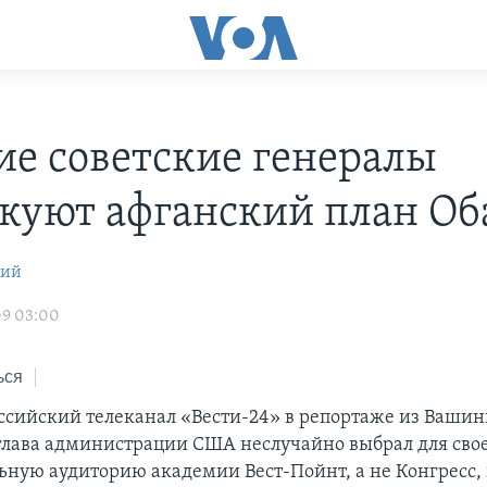
е советские генералы
куют афганский план О
кий
09 03:00
ься
ссийский телеканал «Вести-24» в репортаже из Вашин
 глава администрации США неслучайно выбрал для сво
ьную аудиторию академии Вест-Пойнт, а не Конгресс, 