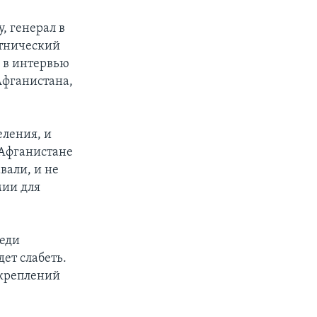
, генерал в
этнический
 в интервью
Афганистана,
еления, и
 Афганистане
вали, и не
мии для
реди
ет слабеть.
дкреплений