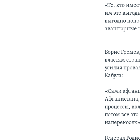
«Те, кто име
им это выгод
выгодно попр
авантюрные ш
Борис Громов,
властям стран
усилия прова
Кабула:
«Сами афганц
Афганистана, 
процессы, вкл
потом все это
наперекосяк»
Генерал Роди