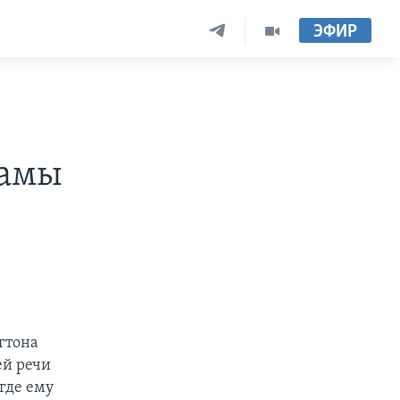
ЭФИР
бамы
гтона
ей речи
где ему