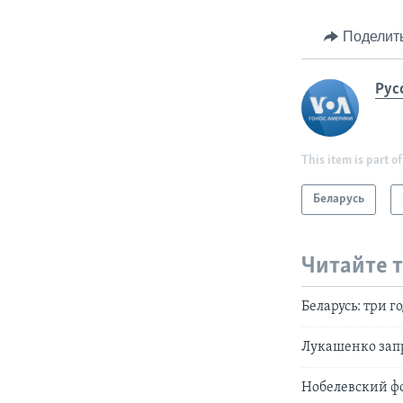
Поделит
Рус
This item is part of
Беларусь
Читайте 
Беларусь: три г
Лукашенко запр
Нобелевский фо