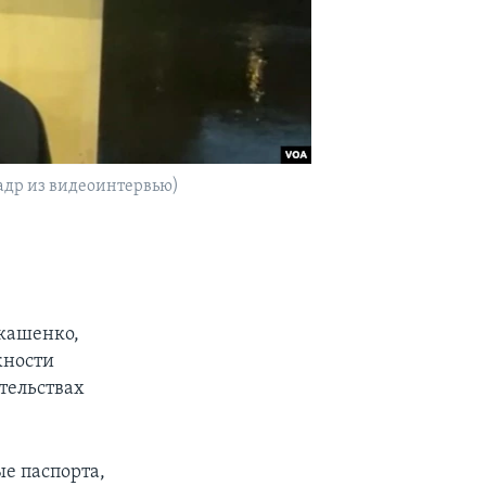
адр из видеоинтервью)
укашенко,
жности
тельствах
е паспорта,