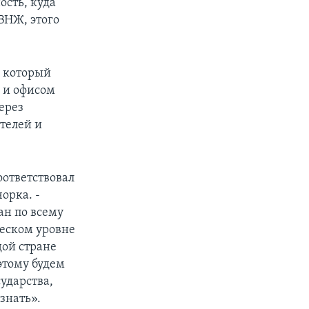
ость, куда
ВНЖ, этого
px
width
, который
 и офисом
ерез
телей и
оответствовал
орка. -
ан по всему
ческом уровне
дой стране
этому будем
сударства,
знать».