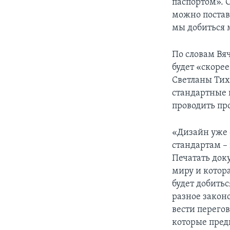
паспортом». О
можно постав
мы добиться 
По словам Вя
будет «скоре
Светланы Тих
стандартные 
проводить пр
«Дизайн уже 
стандартам – 
Печатать док
миру и котор
будет добить
разное закон
вести перегов
которые пред