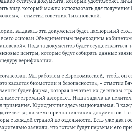
днако «статуса документа, который удостоверяет личн
ить визу, который можно использовать для получения 
можем», - отметил советник Тихановской.
чорки, выдавать эти документы будет паспортный стол
е всего основан Объединенным переходным кабинетом
ановской». Подача документов будет осуществляться ч
визовые центры, которые будут собирать данные заяви
оцедуру верификации.
согласован. Мы работаем с Еврокомиссией, чтобы он с
это касается биометрии и безопасности», – отметил Вяч
ументы будет фирма, которая печатает их десяткам стр
ая имеет огромный авторитет. Наша задача на полити
ся признания. Юрисдикция здесь национальная. В каж
одательство, касаемо признания таких документов. По
оры с каждой страной по отдельности. Есть уже два го
варительно заявили, что готовы будут первыми его при