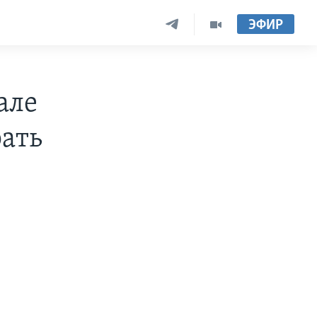
ЭФИР
але
ать