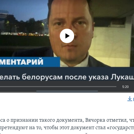
No media source currently available
5:20
EMBED
са о признании такого документа, Вячорка отметил, чт
претендуют на то, чтобы этот документ стал «государ