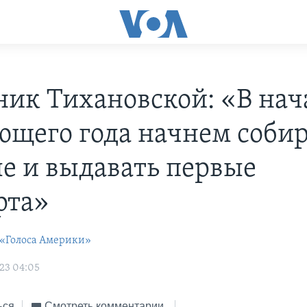
ник Тихановской: «В нач
ющего года начнем собир
е и выдавать первые
рта»
 «Голоса Америки»
23 04:05
ься
Смотреть комментарии