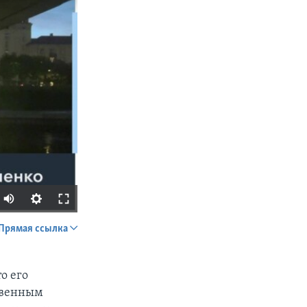
Прямая ссылка
SHARE
о его
ственным