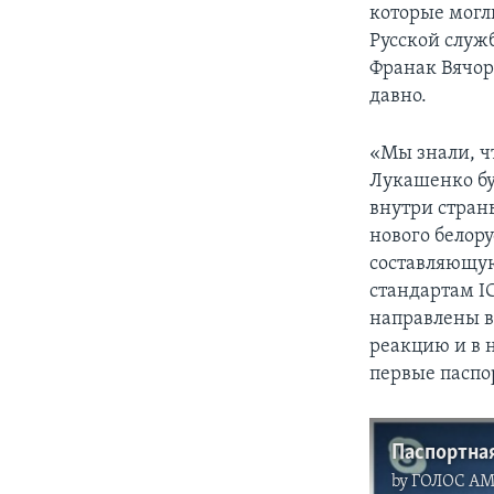
которые могл
Русской служ
Франак Вячор
давно.
«Мы знали, чт
Лукашенко буд
внутри страны
нового белор
составляющую
стандартам IC
направлены в
реакцию и в 
первые паспо
Паспортна
by
ГОЛОС А