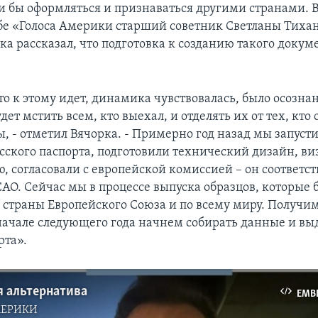
и бы оформляться и признаваться другими странами. 
бе «Голоса Америки старший советник Светланы Тиха
ка рассказал, что подготовка к созданию такого докум
о к этому идет, динамика чувствовалась, было осознан
ет мстить всем, кто выехал, и отделять их от тех, кто 
, - отметил Вячорка. - Примерно год назад мы запуст
усского паспорта, подготовили технический дизайн, в
, согласовали с европейской комиссией – он соответст
AO. Сейчас мы в процессе выпуска образцов, которые 
 страны Европейского Союза и по всему миру. Получи
начале следующего года начнем собирать данные и вы
рта».
я альтернатива
EMB
МЕРИКИ