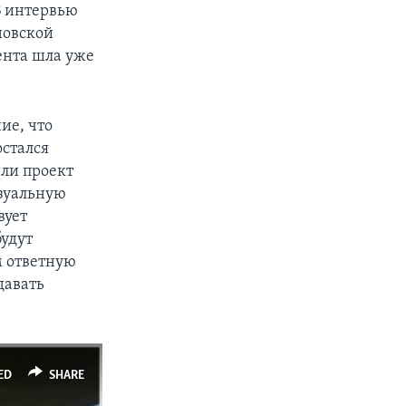
В интервью
новской
ента шла уже
ие, что
остался
или проект
изуальную
вует
будут
м ответную
давать
ED
SHARE