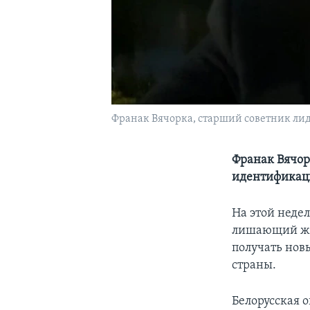
Франак Вячорка, старший советник лид
Франак Вячор
идентификац
На этой недел
лишающий жив
получать нов
страны.
Белорусская 