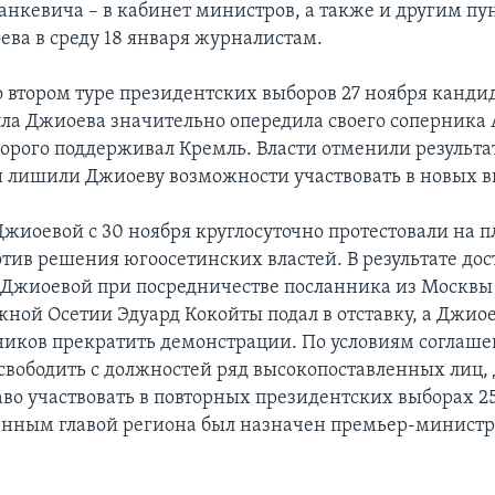
анкевича – в кабинет министров, а также и другим пу
ева в среду 18 января журналистам.
 втором туре президентских выборов 27 ноября кандид
ла Джиоева значительно опередила своего соперника
торого поддерживал Кремль. Власти отменили результ
и лишили Джиоеву возможности участвовать в новых в
жиоевой с 30 ноября круглосуточно протестовали на 
тив решения югоосетинских властей. В результате дос
 Джиоевой при посредничестве посланника из Москвы 
ной Осетии Эдуард Кокойты подал в отставку, а Джио
ников прекратить демонстрации. По условиям соглаше
свободить с должностей ряд высокопоставленных лиц
во участвовать в повторных президентских выборах 25
енным главой региона был назначен премьер-минист