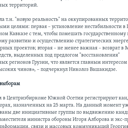
ных территорий.
ла т.н. "новую реальность" на оккупированных террито
ыми целями: первая – установление нестабильности в 
ом Кавказе с тем, чтобы помешать государственному 
му развитию и осуществлению стратегических энерг
рных проектов; вторая – не менее важная – возврат в 
дств, выделенных под предлогом "восстановления"
ых регионов Грузии, что является главным интересом
ысоких чинов», – подчеркнул Николоз Вашакидзе.
 выборам
 в Центризбиркоме Южной Осетии регистрируют кан
борах, назначенных на 25 марта. На данный момент у
ованы две инициативные группы по выдвижению канд
аместителя министра обороны Игоря Алборова и экс-п
информации, связи и массовых коммуникаций Георгия 