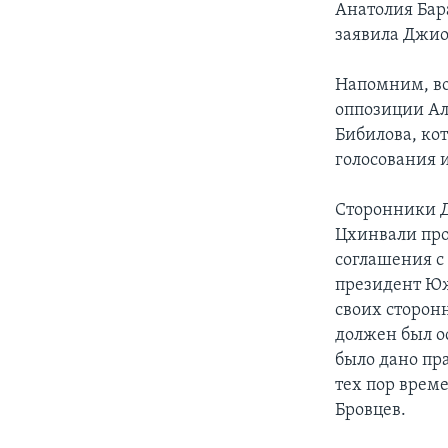
Анатолия Бар
заявила Джио
Напомним, во
оппозиции Ал
Бибилова, ко
голосования 
Сторонники Д
Цхинвали про
соглашения с
президент Юж
своих сторон
должен был о
было дано пра
тех пор врем
Бровцев.