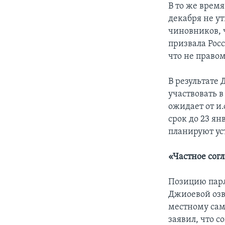
В то же врем
декабря не у
чиновников, 
призвала Рос
что не право
В результате
участвовать 
ожидает от и
срок до 23 ян
планируют ус
«Частное сог
Позицию парл
Джиоевой озв
местному сам
заявил, что 