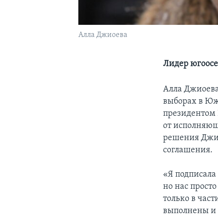
Алла Джиоева
Лидер югоосе
Алла Джиоева
выборах в Южн
президентом 
от исполняющ
решения Джио
соглашения.
«Я подписала
но нас прост
только в част
выполнены и 