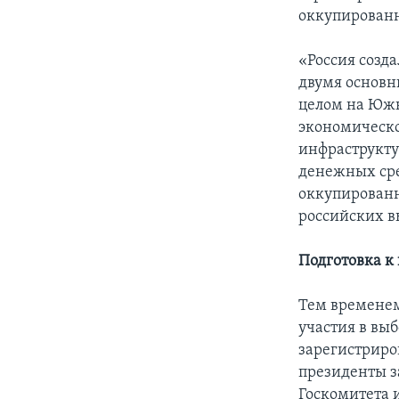
оккупирован
«Россия созда
двумя основн
целом на Южн
экономическо
инфраструкту
денежных сре
оккупированн
российских в
Подготовка к
Тем временем
участия в вы
зарегистрир
президенты з
Госкомитета 