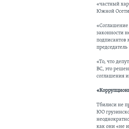
«частный хар
Южной Осети
«Соглашение 
законности н
подписантов м
председатель
«То, что депу
ВС, это реше
соглашения и
«Коррупцион
Тбилиси не п
ЮО грузинско
неоднократно
как они «не 