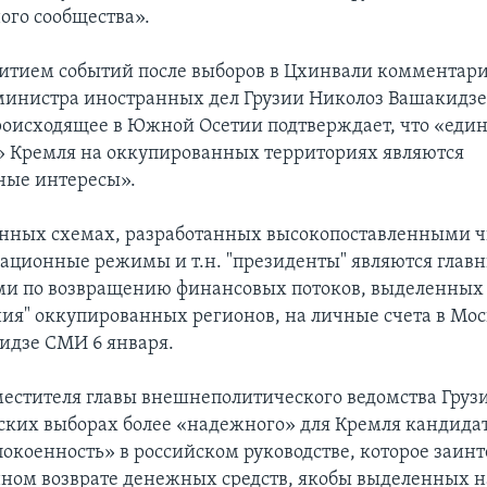
го сообщества».
звитием событий после выборов в Цхинвали комментари
министра иностранных дел Грузии Николоз Вашакидзе
происходящее в Южной Осетии подтверждает, что «ед
 Кремля на оккупированных территориях являются
ные интересы».
онных схемах, разработанных высокопоставленными 
пационные режимы и т.н. "президенты" являются глав
и по возвращению финансовых потоков, выделенных
ния" оккупированных регионов, на личные счета в Мос
идзе СМИ 6 января.
местителя главы внешнеполитического ведомства Гру
ских выборах более «надежного» для Кремля кандида
покоенность» в российском руководстве, которое заинт
ном возврате денежных средств, якобы выделенных 