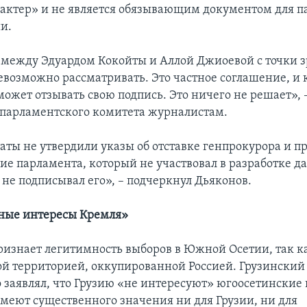
актер» и не является обязывающим документом для п
и.
между Эдуардом Кокойты и Аллой Джиоевой с точки 
евозможно рассматривать. Это частное соглашение, и
ожет отзывать свою подпись. Это ничего не решает», 
 парламентского комитета журналистам.
таты не утвердили указы об отставке генпрокурора и п
ние парламента, который не участвовал в разработке д
 не подписывал его», – подчеркнул Дьяконов.
ные интересы Кремля»
ризнает легитимность выборов в Южной Осетии, так к
й территорией, оккупированной Россией. Грузински
 заявлял, что Грузию «не интересуют» югоосетинские 
имеют существенного значения ни для Грузии, ни для