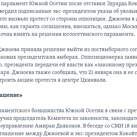
я парламент Южной Осетии после отставки Эдуарда Ко
твердил подписанные экс-президентом указы об уволь
что вызвало протест со стороны оппозиции. Джиоева в
сию, как гаранта соглашения, вмешаться, однако Москв
мочна влиять на решения югоосетинского парламента.
 Джиоева приняла решение выйти из поствыборного со
в новых президентских выборах. Оппозиционерка заяви
.о. президента передачи ей власти как «законному пре
варя. Джиоева также сообщила, что 21 января она и ее
троить акцию протеста в центре Цхинвали.
лашение»
аментского большинства Южной Осетии в связи с пр
учил председатель Комитета по законности, законодат
оуправлению Амиран Дьяконов. В беседе со СМИ 18 ян
соглашение между Джиоевой и экс-президентом Кокой