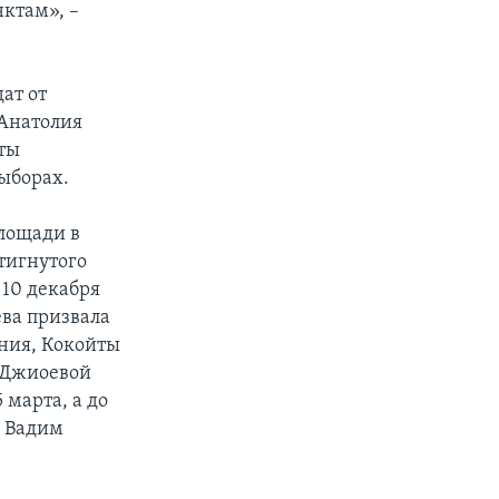
нктам», –
ат от
 Анатолия
аты
ыборах.
площади в
тигнутого
10 декабря
ева призвала
ния, Кокойты
, Джиоевой
 марта, а до
р Вадим