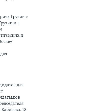
риях Грузии с
Грузии и в
и
етических и
Москву
 для
дидатов для
же
идатами в
редседателя
Кабисова. 18