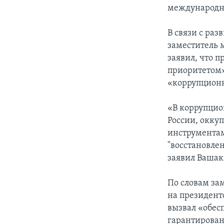
международно
В связи с ра
заместитель 
заявил, что 
приоритетом»
«коррупцион
«В коррупци
России, окку
инструментам
"восстановле
заявил Вашак
По словам за
на президент
вызвал «обес
гарантирован