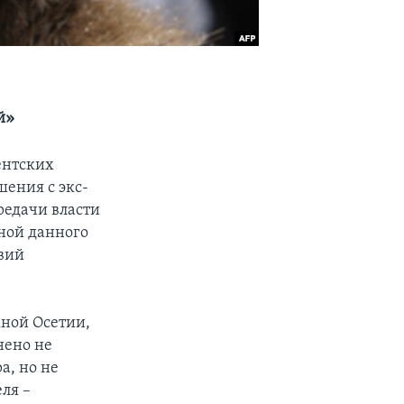
й»
ентских
шения с экс-
редачи власти
ной данного
овий
жной Осетии,
нено не
а, но не
ля –