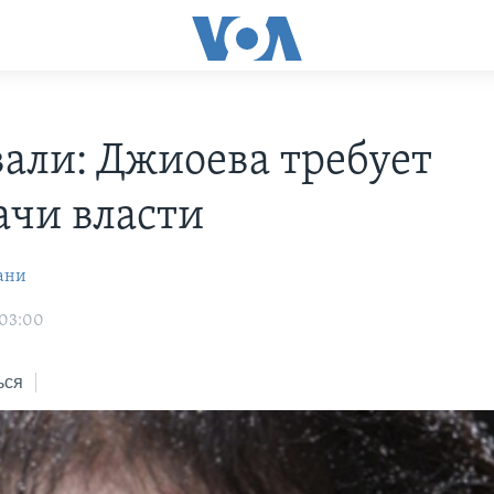
али: Джиоева требует
ачи власти
ани
 03:00
ься