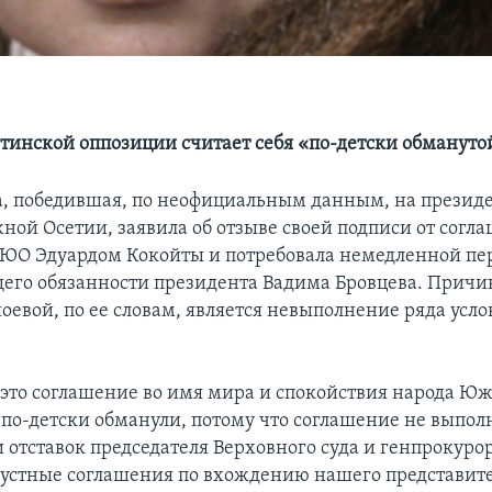
тинской оппозиции считает себя «по-детски обмануто
, победившая, по неофициальным данным, на презид
ой Осетии, заявила об отзыве своей подписи от согла
ЮО Эдуардом Кокойты и потребовала немедленной пе
его обязанности президента Вадима Бровцева. Причи
евой, по ее словам, является невыполнение ряда усл
 это соглашение во имя мира и спокойствия народа Ю
о по-детски обманули, потому что соглашение не выпол
и отставок председателя Верховного суда и генпрокурор
устные соглашения по вхождению нашего представите