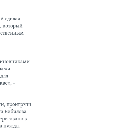
й сделал
, который
инственным
чиновниками
ными
 для
кве», –
зии, проигрыш
та Бибилова
ересовано в
на нужды