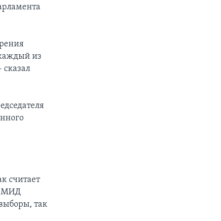
арламента
зрения
 каждый из
– сказал
редседателя
анного
ак считает
й МИД
выборы, так