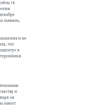
койты 14
нении
 декабре
а заявила,
глашения и не
ла, что
зиденту» в
 сторонники
етензиями
ельству и
варя он
ты имеет