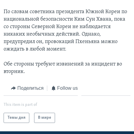
Learning English
По словам советника президента Южной Кореи по
национальной безопасности Ким Сун Хвана, пока
со стороны Северной Кореи не наблюдается
СОЦИАЛЬНЫЕ СЕТИ
никаких необычных действий. Однако,
предупредил он, провокаций Пхеньяна можно
ожидать в любой момент.
Языки
Обе стороны требуют извинений за инцидент во
вторник.
Поделиться
Follow us
This item is part of
Темы дня
В мире