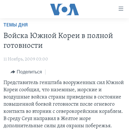
Линки
доступности
Перейти
ТЕМЫ ДНЯ
на
ГЛАВНОЕ
Войска Южной Кореи в полной
основной
ПРОГРАММЫ
контент
готовности
ПРОЕКТЫ
Перейти
АМЕРИКА
к
11 Ноябрь, 2009 03:00
ЭКСПЕРТИЗА
НОВОСТИ ЗА МИНУТУ
УЧИМ АНГЛИЙСКИЙ
основной
Поделиться
ИНТЕРВЬЮ
ИТОГИ
НАША АМЕРИКАНСКАЯ ИСТОРИЯ
навигации
Перейти
ФАКТЫ ПРОТИВ ФЕЙКОВ
Представитель генштаба вооруженных сил Южной
ПОЧЕМУ ЭТО ВАЖНО?
А КАК В АМЕРИКЕ?
в
Кореи сообщил, что наземные, морские и
ЗА СВОБОДУ ПРЕССЫ
ДИСКУССИЯ VOA
АРТЕФАКТЫ
поиск
воздушные войска страны приведены в состояние
УЧИМ АНГЛИЙСКИЙ
ДЕТАЛИ
АМЕРИКАНСКИЕ ГОРОДКИ
повышенной боевой готовности после огневого
контакта во вторник с северокорейским кораблем.
ВИДЕО
НЬЮ-ЙОРК NEW YORK
ТЕСТЫ
В среду Сеул направил в Желтое море
ПОДПИСКА НА НОВОСТИ
АМЕРИКА. БОЛЬШОЕ ПУТЕШЕСТВИЕ
дополнительные силы для охраны побережья.