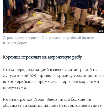
Learning English
СОЦИАЛЬНЫЕ СЕТИ
Страх перед радиацией парализовал рыбный бизнес
Южной Кореи
Языки
Корейцы переходят на мороженую рыбу
Страх перед радиацией в связи с катастрофой на
фукусимской АЭС привел к кризису традиционного
южнокорейского промысла – торговле морскими
продуктами.
Рыбный рынок Гарак. Здесь никто больше не
обращает внимания на призывы торговцев купить