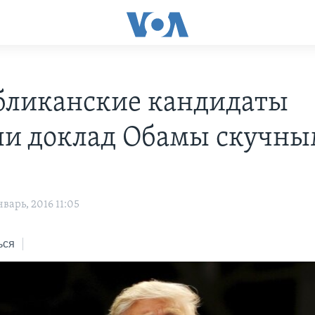
бликанские кандидаты
ли доклад Обамы скучн
варь, 2016 11:05
ься