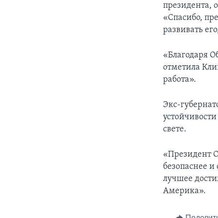
президента, 
«Спасибо, пр
развивать его
«Благодаря Об
отметила Клин
работа».
Экс-губернат
устойчивости
свете.
«Президент О
безопаснее и 
лучшее достиж
Америка».
Поделит