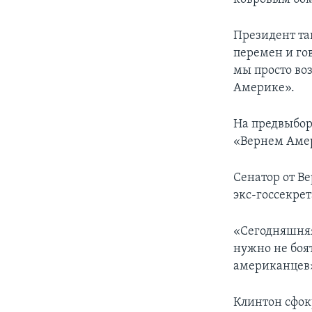
Президент та
перемен и го
мы просто во
Америке».
На предвыбор
«Вернем Амер
Сенатор от В
экс-госсекре
«Сегодняшняя
нужно не боя
американцев
Клинтон сфок