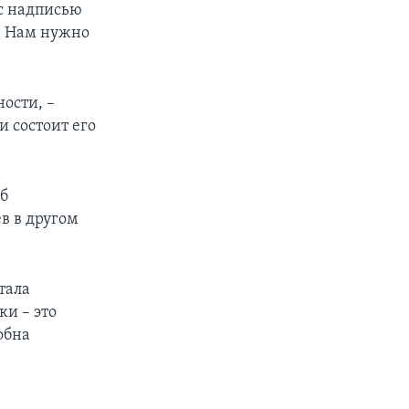
 с надписью
. Нам нужно
ности, –
и состоит его
об
в в другом
тала
ки – это
обна