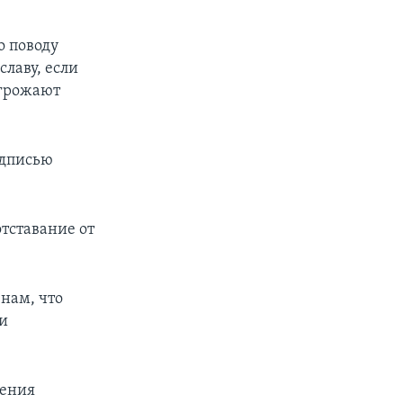
о поводу
лаву, если
угрожают
адписью
тставание от
нам, что
ни
ления