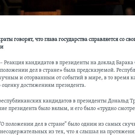
аты говорят, что глава государства справляется со св
ми
Реакция кандидатов в президенты на доклад Барака
 положении дел в стране» была предсказуемой. Респу
скучным и оторванным от событий в мире, в то время 
 оценку достижениям президента.
республиканских кандидатов в президенты Дональд Тр
ние президента было вялым, и его было «трудно смотре
О положении дел в стране” было одним из самых скуч
 несодержательных из тех, что я слышал на протяжени