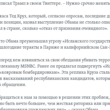
аписал Трамп в своем Твиттере. – Нужно срочно менять
хаса Тед Круз, который, согласно опросам, последние 
ои позиции, назвал выступление Обамы не столько оп
 в стране, сколько «отказ от признания очевидного».
 что Обама преуменьшил угрозу «Исламского государств
шлогодние теракты в Париже и калифорнийском Сан-
 перед кем извиняться за свои обещания убивать терро
телеканалу MSNBC. Ранее он предлагал подвергнуть «И
 «ковровым бомбардировкам». Эта реплика Круза стала
 высказываний республиканских кандидатов, которы
м обращении.
бращаться к нам за помощью в решении этих проблем
но быть нечто большее, чем жесткая риторика или пр
бардировкам гражданских лиц», – сказал Обама.