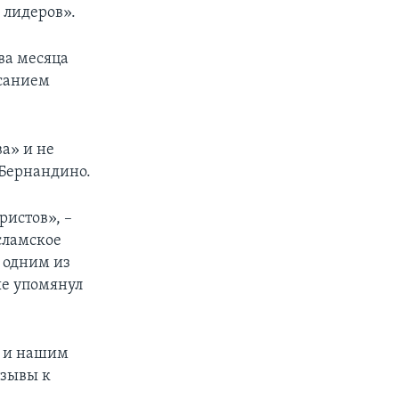
 лидеров».
два месяца
исанием
а» и не
Бернандино.
ристов», –
сламское
 одним из
е упомянул
, и нашим
изывы к