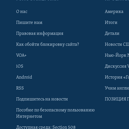
О нас
Америка
Пишите нам
Итоги
Правовая информация
Детали
Как обойти блокировку сайта?
Новости СШ
VOA+
Нью-Йорк 
iOS
Дискуссия 
Android
История «Г
RSS
Учим англ
Learning English
Подпишитесь на новости
ПОЗИЦИЯ 
Пособие по безопасному пользованию
СОЦИАЛЬНЫЕ СЕТИ
Интернетом
Доступная среда: Section 508