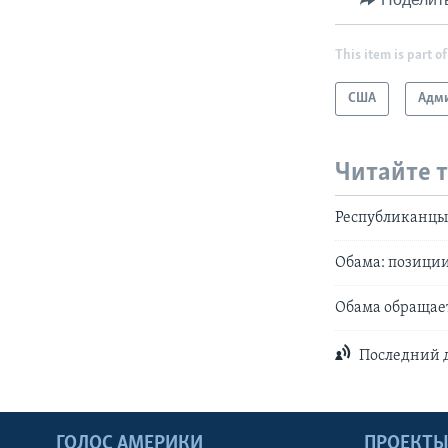
This item is part of
США
Адми
Читайте 
Республиканцы:
Обама: позиции
Обама обращае
Последний д
ГОЛОС АМЕРИКИ
ПРОЕКТ