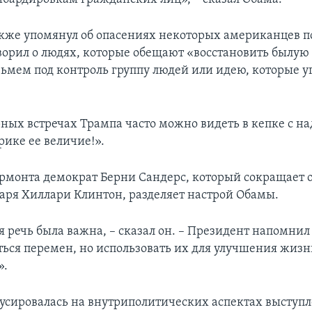
кже упомянул об опасениях некоторых американцев п
ворил о людях, которые обещают «восстановить былую с
зьмем под контроль группу людей или идею, которые 
ных встречах Трампа часто можно видеть в кепке с н
ике ее величие!».
ермонта демократ Берни Сандерс, который сокращает о
таря Хиллари Клинтон, разделяет настрой Обамы.
 речь была важна, – сказал он. – Президент напомнил 
ться перемен, но использовать их для улучшения жиз
».
усировалась на внутриполитических аспектах выступ