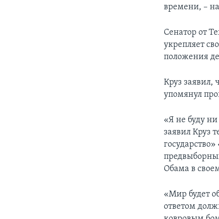
времени, – н
Сенатор от Те
укрепляет св
положения дел
Круз заявил,
упомянул про
«Я не буду ни
заявил Круз 
государство»
предвыборных
Обама в свое
«Мир будет о
ответом долж
ковровым бом