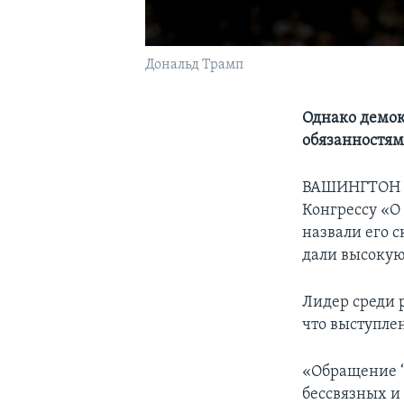
Дональд Трамп
Однако демокр
обязанностя
ВАШИНГТОН – 
Конгрессу «О
назвали его 
дали высокую
Лидер среди 
что выступле
«Обращение “
бессвязных и