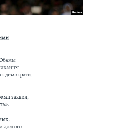
оими
 Обамы
бликанцы
как демократы
амп заявил,
ть».
ных,
и долгого