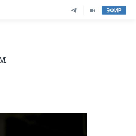
ЭФИР
ым