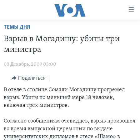
Линки
доступности
Перейти
ТЕМЫ ДНЯ
на
ГЛАВНОЕ
Взрыв в Могадишу: убиты три
основной
ПРОГРАММЫ
контент
министра
ПРОЕКТЫ
Перейти
АМЕРИКА
к
03 Декабрь, 2009 03:00
ЭКСПЕРТИЗА
НОВОСТИ ЗА МИНУТУ
УЧИМ АНГЛИЙСКИЙ
основной
Поделиться
ИНТЕРВЬЮ
ИТОГИ
НАША АМЕРИКАНСКАЯ ИСТОРИЯ
навигации
Перейти
ФАКТЫ ПРОТИВ ФЕЙКОВ
В отеле в столице Сомали Могадишу прогремел
ПОЧЕМУ ЭТО ВАЖНО?
А КАК В АМЕРИКЕ?
в
взрыв. Убиты по меньшей мере 18 человек,
ЗА СВОБОДУ ПРЕССЫ
ДИСКУССИЯ VOA
АРТЕФАКТЫ
поиск
включая трех министров.
УЧИМ АНГЛИЙСКИЙ
ДЕТАЛИ
АМЕРИКАНСКИЕ ГОРОДКИ
Согласно сообщениям очевидцев, взрыв произошел
ВИДЕО
НЬЮ-ЙОРК NEW YORK
ТЕСТЫ
во время выпускной церемонии по выдаче
ПОДПИСКА НА НОВОСТИ
АМЕРИКА. БОЛЬШОЕ ПУТЕШЕСТВИЕ
университетских дипломов в отеле «Шамо» в