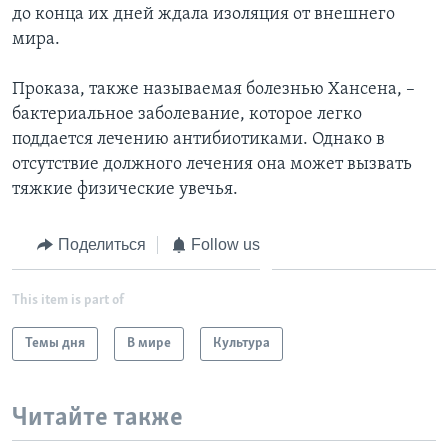
до конца их дней ждала изоляция от внешнего
Learning English
мира.
Проказа, также называемая болезнью Хансена, –
СОЦИАЛЬНЫЕ СЕТИ
бактериальное заболевание, которое легко
поддается лечению антибиотиками. Однако в
отсутствие должного лечения она может вызвать
Языки
тяжкие физические увечья.
Поделиться
Follow us
This item is part of
Темы дня
В мире
Культура
Читайте также