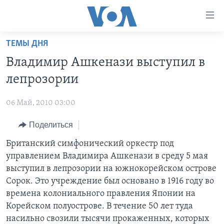
Линки
доступности
Перейти
ТЕМЫ ДНЯ
на
ГЛАВНОЕ
Владимир Ашкенази выступил в
основной
ПРОГРАММЫ
контент
лепрозории
ПРОЕКТЫ
Перейти
АМЕРИКА
к
06 Май, 2010 03:00
ЭКСПЕРТИЗА
НОВОСТИ ЗА МИНУТУ
УЧИМ АНГЛИЙСКИЙ
основной
Поделиться
ИНТЕРВЬЮ
ИТОГИ
НАША АМЕРИКАНСКАЯ ИСТОРИЯ
навигации
Перейти
ФАКТЫ ПРОТИВ ФЕЙКОВ
Британский симфонический оркестр под
ПОЧЕМУ ЭТО ВАЖНО?
А КАК В АМЕРИКЕ?
в
управлением Владимира Ашкенази в среду 5 мая
ЗА СВОБОДУ ПРЕССЫ
ДИСКУССИЯ VOA
АРТЕФАКТЫ
поиск
выступил в лепрозории на южнокорейском острове
УЧИМ АНГЛИЙСКИЙ
ДЕТАЛИ
АМЕРИКАНСКИЕ ГОРОДКИ
Сорок. Это учреждение был основано в 1916 году во
времена колониального правления Японии на
ВИДЕО
НЬЮ-ЙОРК NEW YORK
ТЕСТЫ
Корейском полуострове. В течение 50 лет туда
ПОДПИСКА НА НОВОСТИ
АМЕРИКА. БОЛЬШОЕ ПУТЕШЕСТВИЕ
насильно свозили тысячи прокаженных, которых