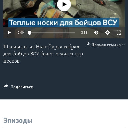
No media source currently available
Learning English
СОЦИАЛЬНЫЕ СЕТИ
0:00
3:58
Прямая ссылка
Школьник из Нью-Йорка собрал
Языки
для бойцов ВСУ более семисот пар
носков
Поделиться
Эпизоды