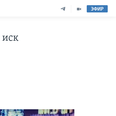
ЭФИР
 иск