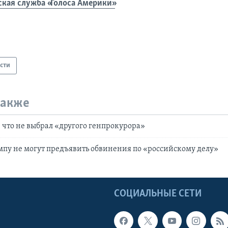
ская служба «Голоса Америки»
сти
также
 что не выбрал «другого генпрокурора»
пу не могут предъявить обвинения по «российскому делу»
Ы
СОЦИАЛЬНЫЕ СЕТИ