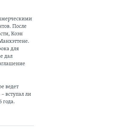
оммерческими
тов. После
сти, Коэн
 Манхэттене.
рока для
е дал
азглашение
ое ведет
– вступал ли
 года.