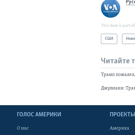
Рус
This item is part of
США
Ново
Читайте 
Трамп пожалел,
Джулиани: Трам
ГОЛОС АМЕРИКИ
ПРОЕКТ
О нас
Америка