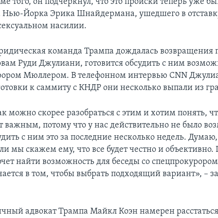
ме того, он подчеркнул, что это происки теперь уже б
 Нью-Йорка Эрика Шнайдермана, ушедшего в отставк
сексуальном насилии.
идическая команда Трампа дождалась возвращения п
ловам Руди Джулиани, готовится обсудить с ним возмож
рором Мюллером. В телефонном интервью CNN Джулиа
дготовки к саммиту с КНДР они несколько выпали из гр
к можно скорее разобраться с этим и хотим понять, ч
т важным, потому что у нас действительно не было во
дить с ним это за последние несколько недель. Думаю,
ли мы скажем ему, что все будет честно и объективно.
хочет найти возможность для беседы со спецпрокурором
чается в том, чтобы выбрать подходящий вариант», – з
чный адвокат Трампа Майкл Коэн намерен расстаться