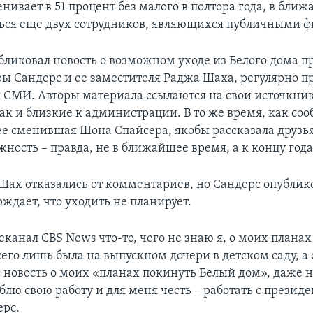
нивает в 51 процент без малого в полтора года, в бли
ся еще двух сотрудников, являющихся публичными ф
бликовал новость о возможном уходе из Белого дома п
ры Сандерс и ее заместителя Раджа Шаха, регулярно 
 СМИ. Авторы материала ссылаются на свои источкник
ак и близкие к администрации. В то же время, как соо
ее сменившая Шона Спайсера, якобы рассказала друзь
ность – правда, не в ближайшее время, а к концу года
Шах отказались от комментариев, но Сандерс опублико
ждает, что уходить не планирует.
еканал CBS News что-то, чего не знаю я, о моих планах
его лишь была на выпускном дочери в детском саду, а
 новость о моих «планах покинуть Белый дом», даже н
блю свою работу и для меня честь – работать с президе
ерс.