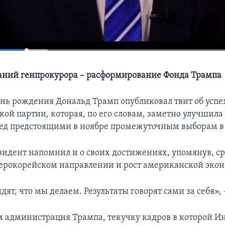
аний генпрокурора – расформирование Фонда Трампа
день рождения Дональд Трамп опубликовал твит об успе
кой партии, которая, по его словам, заметно улучшила
ред предстоящими в ноябре промежуточным выборам в 
зидент напомнил и о своих достижениях, упомянув, ср
верокорейском направлении и рост американской эко
ят, что мы делаем. Результаты говорят сами за себя», 
 администрация Трампа, текучку кадров в которой И