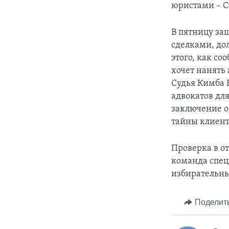
юристами – С
В пятницу за
сделками, до
этого, как со
хочет нанять 
Судья Кимба В
адвокатов дл
заключение о
тайны клиент
Проверка в о
команда спец
избирательны
Поделит