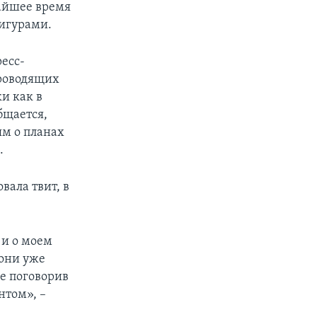
жайшее время
игурами.
ресс-
проводящих
и как в
бщается,
ям о планах
.
вала твит, в
 и о моем
 они уже
е поговорив
нтом», –