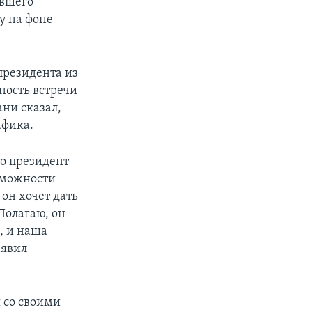
ывшего
у на фоне
резидента из
ность встречи
ни сказал,
афика.
то президент
зможности
 он хочет дать
 Полагаю, он
, и наша
аявил
 со своими