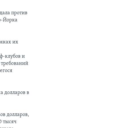
дала против
ю-Йорка
мках их
ф-клубов и
 требований
егося
а долларов в
ов долларов,
0 тысяч