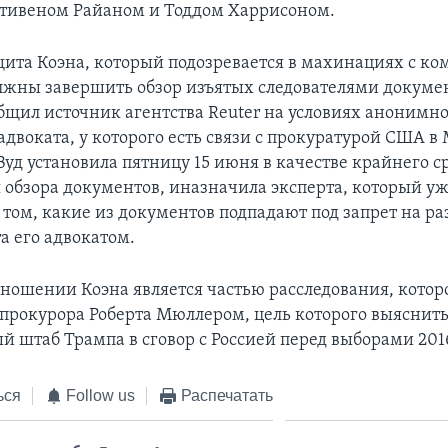
тивеном Райаном и Тоддом Харрисоном.
щита Коэна, который подозревается в махинациях с к
лжны завершить обзор изъятых следователями докумен
общил источник агентства Reuter на условиях анонимно
адвоката, у которого есть связи с прокуратурой США в
уд установила пятницу 15 июня в качестве крайнего с
я обзора документов, иназначила эксперта, который уж
 том, какие из документов подпадают под запрет на р
а его адвокатом.
тношении Коэна является частью расследования, котор
прокурора Роберта Мюллером, цель которого выяснить 
й штаб Трампа в сговор с Россией перед выборами 2016
ься
Follow us
Распечатать