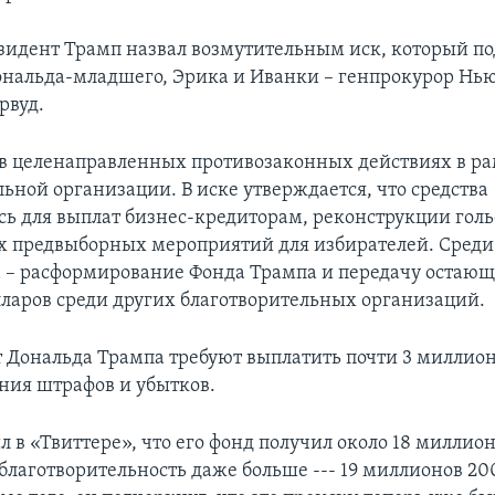
езидент Трамп назвал возмутительным иск, который по
Дональда-младшего, Эрика и Иванки – генпрокурор Нь
рвуд.
в целенаправленных противозаконных действиях в ра
ьной организации. В иске утверждается, что средства
сь для выплат бизнес-кредиторам, реконструкции голь
х предвыборных мероприятий для избирателей. Среди
 – расформирование Фонда Трампа и передачу остающ
ларов среди других благотворительных организаций.
от Дональда Трампа требуют выплатить почти 3 миллион
ния штрафов и убытков.
 в «Твиттере», что его фонд получил около 18 миллион
 благотворительность даже больше --- 19 миллионов 20