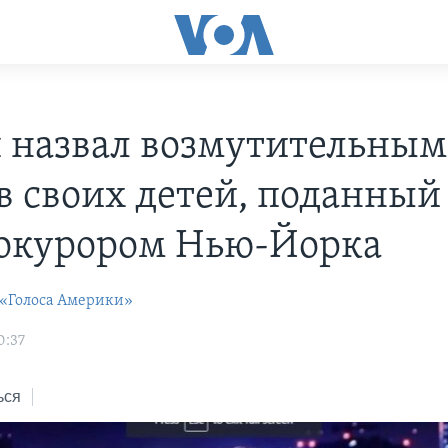
 назвал возмутительным
в своих детей, поданный
окурором Нью-Йорка
 «Голоса Америки»
0:37
ься