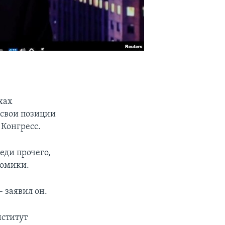
хах
 свои позиции
Конгресс.
еди прочего,
номики.
– заявил он.
нститут