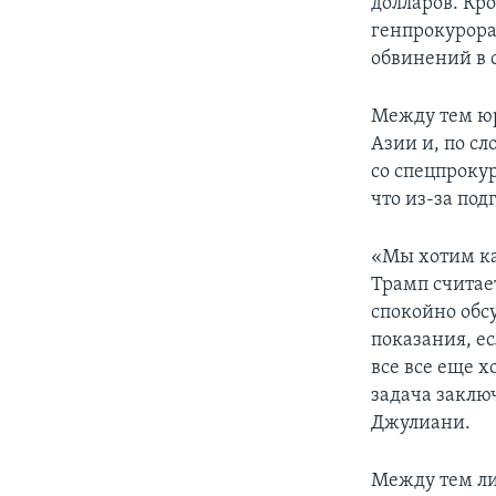
долларов. Кро
генпрокурора
обвинений в 
Между тем юр
Азии и, по с
со спецпроку
что из-за по
«Мы хотим ка
Трамп считае
спокойно обсу
показания, ес
все все еще 
задача заклю
Джулиани.
Между тем ли