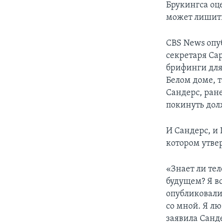
Брукингса оце
может лишить
CBS News опу
секретаря Са
брифинги для
Белом доме, т
Сандерс, ран
покинуть долж
И Сандерс, и 
котором утвер
«Знает ли тел
будущем? Я вс
опубликовали
со мной. Я лю
заявила Санд