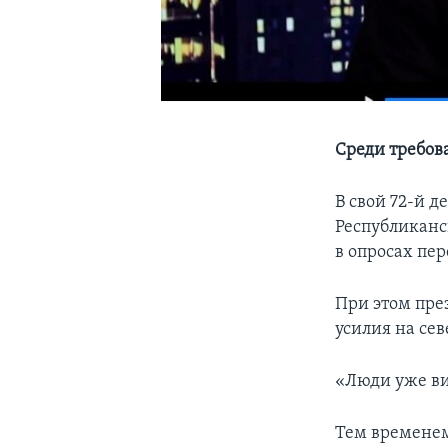
Среди требов
В свой 72-й 
Республиканс
в опросах пе
При этом пре
усилия на се
«Люди уже вид
Тем временем