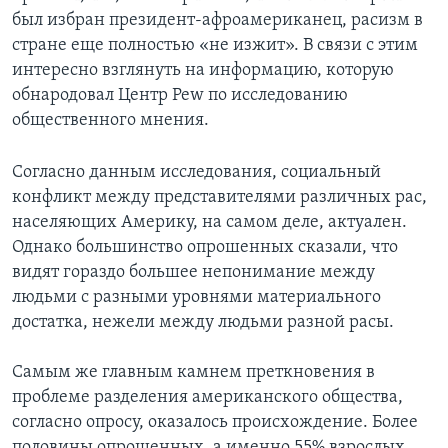
был избран президент-афроамериканец, расизм в
Learning English
стране еще полностью «не изжит». В связи с этим
интересно взглянуть на информацию, которую
СОЦИАЛЬНЫЕ СЕТИ
обнародовал Центр Pew по исследованию
общественного мнения.
Согласно данным исследования, социальный
Языки
конфликт между представителями различных рас,
населяющих Америку, на самом деле, актуален.
Однако большинство опрошенных сказали, что
видят гораздо большее непонимание между
людьми с разными уровнями материального
достатка, нежели между людьми разной расы.
Самым же главным камнем преткновения в
проблеме разделения американского общества,
согласно опросу, оказалось происхождение. Более
половины опрошенных, а именно 55% взрослых