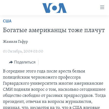
Линки
доступности
Перейти
США
на
ГЛАВНОЕ
Богатые американцы тоже плачут
основной
ПРОГРАММЫ
контент
Жамиля Гафур
ПРОЕКТЫ
Перейти
АМЕРИКА
к
01 Октябрь, 2009 03:00
ЭКСПЕРТИЗА
НОВОСТИ ЗА МИНУТУ
УЧИМ АНГЛИЙСКИЙ
основной
ИНТЕРВЬЮ
ИТОГИ
НАША АМЕРИКАНСКАЯ ИСТОРИЯ
навигации
Поделиться
Перейти
ФАКТЫ ПРОТИВ ФЕЙКОВ
ПОЧЕМУ ЭТО ВАЖНО?
А КАК В АМЕРИКЕ?
В середине этого года после ареста белым
в
полицейским чернокожего профессора
ЗА СВОБОДУ ПРЕССЫ
ДИСКУССИЯ VOA
АРТЕФАКТЫ
поиск
Гарвардского университета многие американские
УЧИМ АНГЛИЙСКИЙ
ДЕТАЛИ
АМЕРИКАНСКИЕ ГОРОДКИ
СМИ подняли вопрос о том, насколько сегодняшнее
общество свободно от расовых предрассудков. Тогда
ВИДЕО
НЬЮ-ЙОРК NEW YORK
ТЕСТЫ
президент, отвечая на вопросы журналистов,
ПОДПИСКА НА НОВОСТИ
АМЕРИКА. БОЛЬШОЕ ПУТЕШЕСТВИЕ
признал, что, несмотря на то, что в США впервые