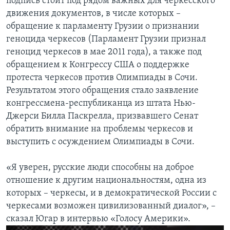
подпись стоит под рядом важных для черкесского
движения документов, в числе которых –
обращение к парламенту Грузии о признании
геноцида черкесов (Парламент Грузии признал
геноцид черкесов в мае 2011 года), а также под
обращением к Конгрессу США о поддержке
протеста черкесов против Олимпиады в Сочи.
Результатом этого обращения стало заявление
конгрессмена-республиканца из штата Нью-
Джерси Билла Паскрелла, призвавшего Сенат
обратить внимание на проблемы черкесов и
выступить с осуждением Олимпиады в Сочи.
«Я уверен, русские люди способны на доброе
отношение к другим национальностям, одна из
которых – черкесы, и в демократической России с
черкесами возможен цивилизованный диалог», –
сказал Югар в интервью «Голосу Америки».