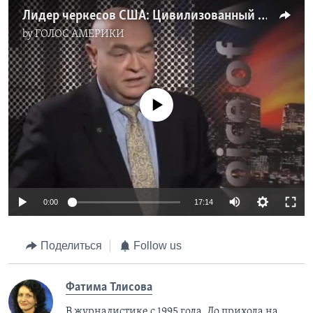
Лидер черкесов США: Цивилизованный диалог с черкесами возможен в демократической России
by
ГОЛОС АМЕРИКИ
No media source currently available
0:00
17:14
Поделиться
Follow us
Фатима Тлисовa
В журналистике с 1995 года. До прихода на