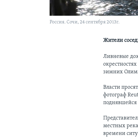
Россия. Сочи, 24 сентября 2013г.
Жители сосед
Ливневые дож
окрестностях 
зимних Олим
Власти прося
фотограф Reut
поднявшейся 
Представител
местных река
времени ситу