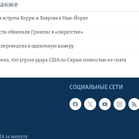
также
 встреча Керри и Лаврова в Нью-Йорке
сти обвинили Гринпис в «пиратстве»
 переведена в одиночную камеру
оена, что угроза удара США по Сирии полностью не снята
Ы
СОЦИАЛЬНЫЕ СЕТИ
А за минуту