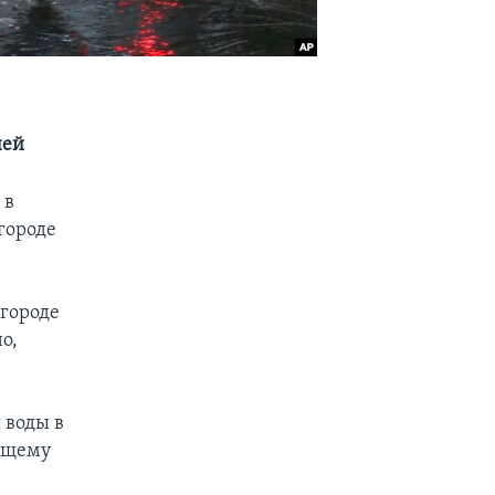
ней
 в
городе
 городе
о,
 воды в
оящему