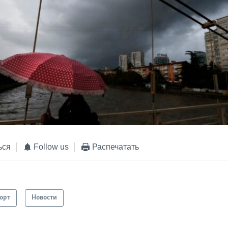
ься
Follow us
Распечатать
орт
Новости