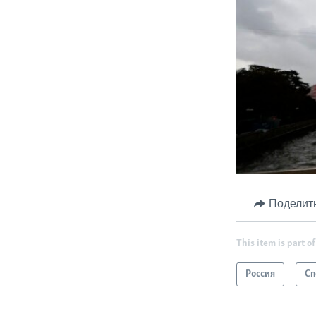
Поделит
This item is part of
Россия
Сп