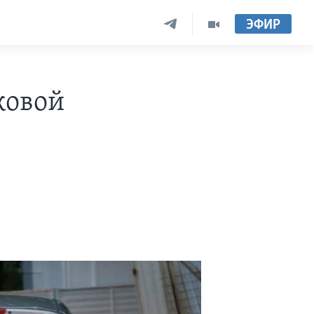
ЭФИР
ковой