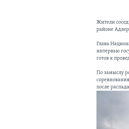
Жители сосед
районе Адлер
Глава Национ
интервью гос
готов к пров
По замыслу р
соревнования
после распада