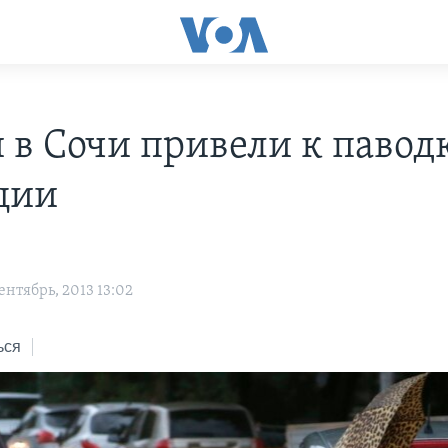
 в Сочи привели к павод
ции
нтябрь, 2013 13:02
ься