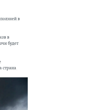
оползней в
ков в
очи будет
е
а страна