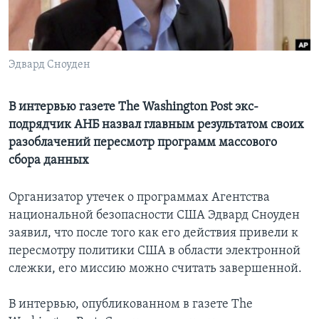
Learning English
СОЦИАЛЬНЫЕ СЕТИ
Эдвард Сноуден
В интервью газете The Washington Post экс-
подрядчик АНБ назвал главным результатом своих
Языки
разоблачений пересмотр программ массового
сбора данных
Организатор утечек о программах Агентства
национальной безопасности США Эдвард Сноуден
заявил, что после того как его действия привели к
пересмотру политики США в области электронной
слежки, его миссию можно считать завершенной.
В интервью, опубликованном в газете The