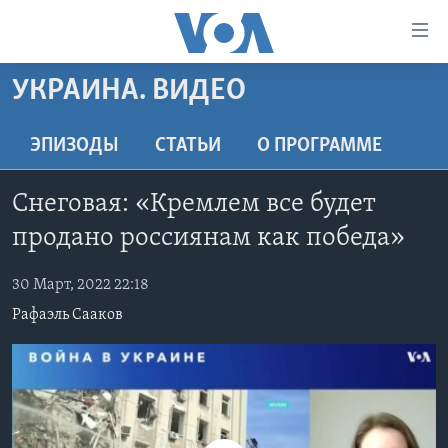
Линки
доступности
Перейти
УКРАИНА. ВИДЕО
на
ГЛАВНОЕ
основной
ПРОГРАММЫ
ЭПИЗОДЫ
СТАТЬИ
O ПРОГРАММЕ
контент
ПРОЕКТЫ
Перейти
АМЕРИКА
Снеговая: «Кремлем все будет
к
ЭКСПЕРТИЗА
НОВОСТИ ЗА МИНУТУ
УЧИМ АНГЛИЙСКИЙ
основной
продано россиянам как победа»
ИНТЕРВЬЮ
ИТОГИ
НАША АМЕРИКАНСКАЯ ИСТОРИЯ
навигации
Перейти
30 Март, 2022 22:18
ФАКТЫ ПРОТИВ ФЕЙКОВ
ПОЧЕМУ ЭТО ВАЖНО?
А КАК В АМЕРИКЕ?
в
Рафаэль Сааков
ЗА СВОБОДУ ПРЕССЫ
ДИСКУССИЯ VOA
АРТЕФАКТЫ
поиск
УЧИМ АНГЛИЙСКИЙ
ДЕТАЛИ
АМЕРИКАНСКИЕ ГОРОДКИ
ВИДЕО
НЬЮ-ЙОРК NEW YORK
ТЕСТЫ
ПОДПИСКА НА НОВОСТИ
АМЕРИКА. БОЛЬШОЕ ПУТЕШЕСТВИЕ