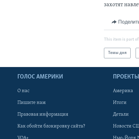
захотят навл
Поделит
This item is part of
Темы дня
ГОЛОС АМЕРИКИ
ПРОЕКТ
О нас
Америка
Пишите нам
Итоги
Правовая информация
Детали
Как обойти блокировку сайта?
Новости СШ
VOA+
Нью-Йорк 