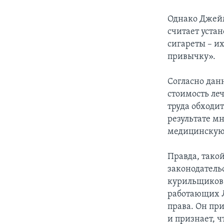
Однако Джейм
считает уста
сигареты – и
привычку».
Согласно дан
стоимость ле
труда обходит
результате м
медицинскую 
Правда, такой
законодатель
курильщиков.
работающих Л
права. Он пр
и признает, 