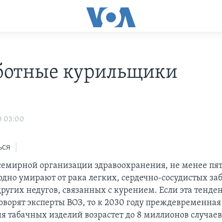
ботные курильщики
0 03:00
ься
емирной организации здравоохранения, не менее пя
одно умирают от рака легких, сердечно-сосудистых за
ругих недугов, связанных с курением. Если эта тенде
говорят эксперты ВОЗ, то к 2030 году преждевременная
ия табачных изделий возрастет до 8 миллионов случаев