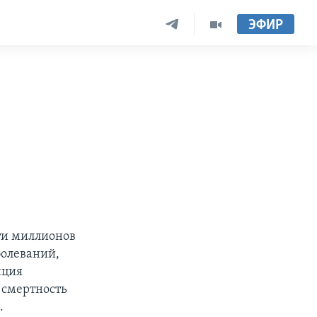
ЭФИР
ти миллионов
болеваний,
нция
 смертность
.