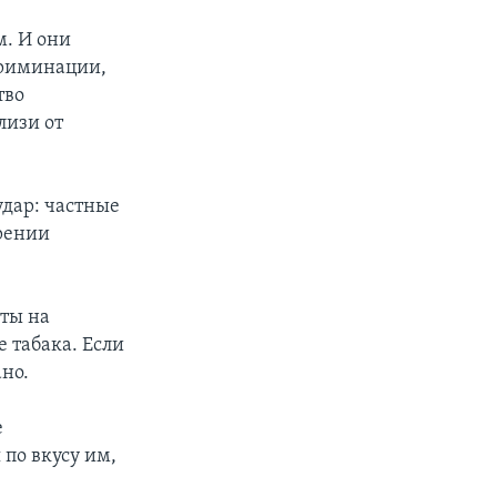
м. И они
криминации,
тво
лизи от
удар: частные
урении
ты на
 табака. Если
ано.
е
по вкусу им,