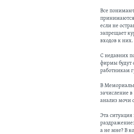
Все понимают
принимаются
если не остр
запрещает ку
входов к них
С недавних п
фирмы будут 
работникам г
В Мемориальн
зачисление в
анализ мочи о
Эта ситуация
раздражение:
а не мне? В к