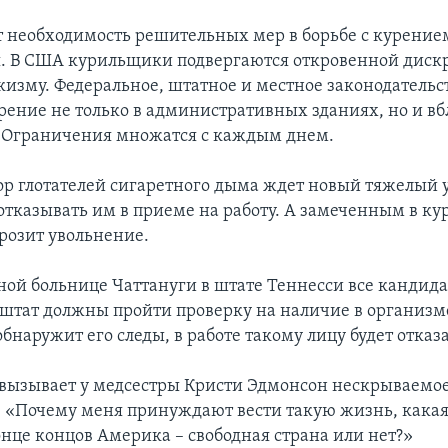
 необходимость решительных мер в борьбе с курение
. В США курильщики подвергаются откровенной дис
акизму. Федеральное, штатное и местное законодательс
рение не только в административных зданиях, но и вб
. Ограничения множатся с каждым днем.
ор глотателей сигаретного дыма ждет новый тяжелый 
отказывать им в приеме на работу. А замеченным в к
розит увольнение.
ой больнице Чаттануги в штате Теннесси все кандида
 штат должны пройти проверку на наличие в организме
бнаружит его следы, в работе такому лицу будет отказ
 вызывает у медсестры Кристи Эдмонсон нескрываемо
 «Почему меня принуждают вести такую жизнь, какая 
онце концов Америка – свободная страна или нет?»