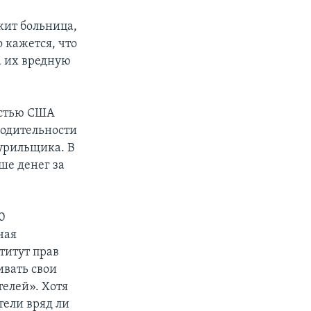
жит больница,
 кажется, что
а их вредную
остью США
водительности
курильщика. В
ше денег за
0
чая
титут прав
ивать свои
телей». Хотя
тели вряд ли