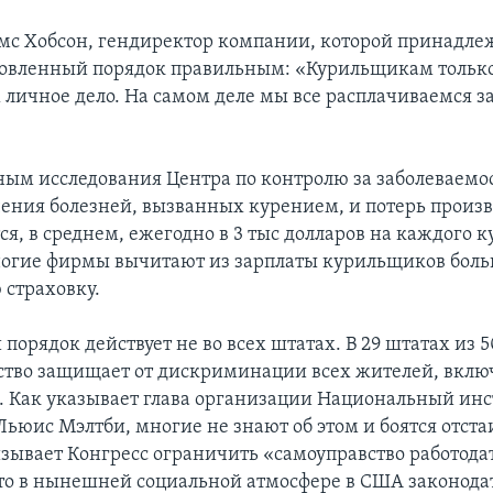
с Хобсон, гендиректор компании, которой принадле
новленный порядок правильным: «Курильщикам только
х личное дело. На самом деле мы все расплачиваемся з
ным исследования Центра по контролю за заболеваем
чения болезней, вызванных курением, и потерь произ
ся, в среднем, ежегодно в 3 тыс долларов на каждого 
ногие фирмы вычитают из зарплаты курильщиков боль
страховку.
 порядок действует не во всех штатах. В 29 штатах из 5
ство защищает от дискриминации всех жителей, вклю
 Как указывает глава организации Национальный инс
ьюис Мэлтби, многие не знают об этом и боятся отста
изывает Конгресс ограничить «самоуправство работода
что в нынешней социальной атмосфере в США законода