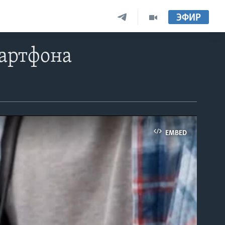
ЭФИР
мартфона
EMBED