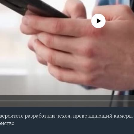
No media source currently avail
верситете разработали чехол, превращающий камеры 
ойство