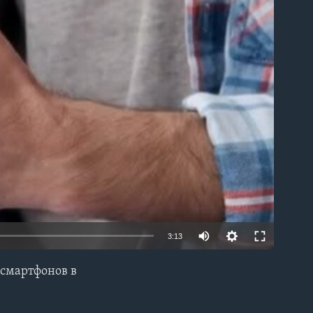
able
3:13
смартфонов в
EMBED