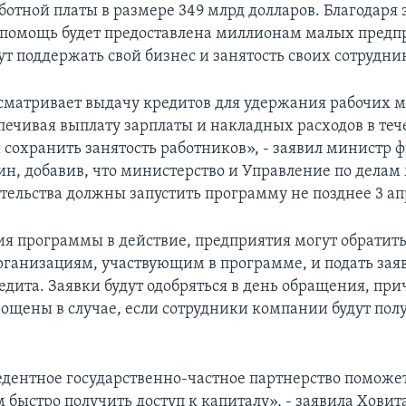
ботной платы в размере 349 млрд долларов. Благодаря 
помощь будет предоставлена миллионам малых предп
т поддержать свой бизнес и занятость своих сотрудни
сматривает выдачу кредитов для удержания рабочих м
спечивая выплату зарплаты и накладных расходов в те
ы сохранить занятость работников», - заявил министр 
н, добавив, что министерство и Управление по делам
ельства должны запустить программу не позднее 3 ап
ия программы в действие, предприятия могут обратить
ганизациям, участвующим в программе, и подать зая
едита. Заявки будут одобряться в день обращения, при
рощены в случае, если сотрудники компании будут пол
едентное государственно-частное партнерство помож
быстро получить доступ к капиталу», - заявила Ховит