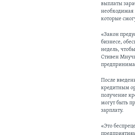
выплаты зара
необходимая 
которые смогу
«Закон преду
бизнесе, обе
недель, чтоб
Стивен Мнучи
предпринимат
После введен
кредитным ор
получение кр
могут быть п
зарплату.
«Это беспрец
предприятиям 