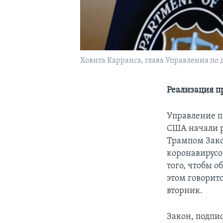
Ховита Карранса, глава Управления по
Реализация п
Управление п
США начали р
Трампом Зако
коронавирусо
того, чтобы 
этом говорит
вторник.
Закон, подп