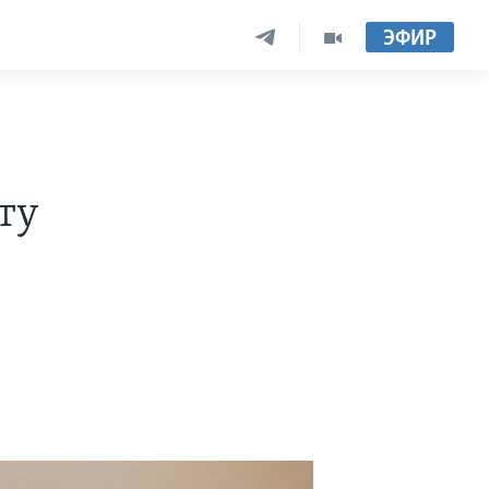
ЭФИР
ту