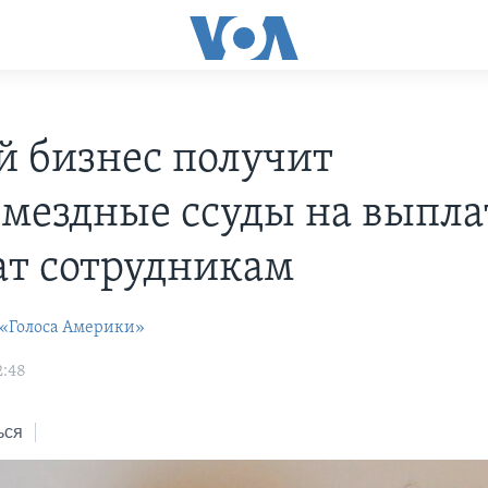
 бизнес получит
змездные ссуды на выпла
ат сотрудникам
 «Голоса Америки»
2:48
ься