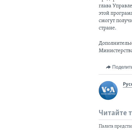
глава Управле
этой програм
смогут получ
стране.
Дополнительн
Министерства
Поделит
Рус
Читайте 
Палата предста