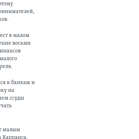
этому
ринимателей,
ков.
ест в малом
чение восьми
финансов
 малого
реля.
ся к банкам и
вку на
чем ссуды
учать
ет малым
а Карранса,