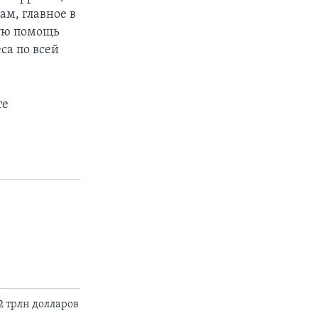
ам, главное в
мую помощь
са по всей
те
2 трлн долларов