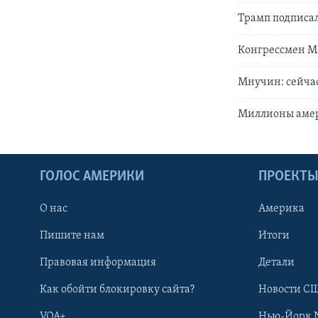
Трамп подписал
Конгрессмен Ма
Мнучин: сейча
Миллионы амер
ГОЛОС АМЕРИКИ
ПРОЕКТ
О нас
Америка
Пишите нам
Итоги
Правовая информация
Детали
Как обойти блокировку сайта?
Новости СШ
VOA+
Нью-Йорк 