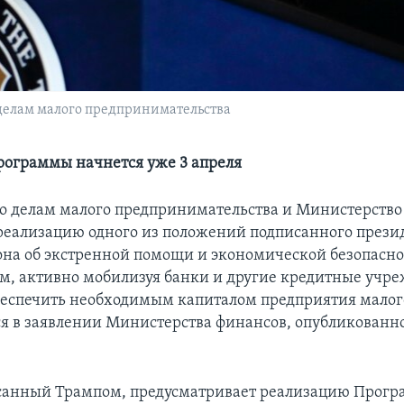
 делам малого предпринимательства
рограммы начнется уже 3 апреля
о делам малого предпринимательства и Министерство
еализацию одного из положений подписанного прези
на об экстренной помощи и экономической безопаснос
м, активно мобилизуя банки и другие кредитные учр
обеспечить необходимым капиталом предприятия малог
ся в заявлении Министерства финансов, опубликованн
исанный Трампом, предусматривает реализацию Прог