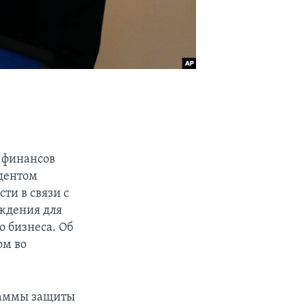
 финансов
дентом
ти в связи с
еждения для
о бизнеса. Об
ом во
раммы защиты