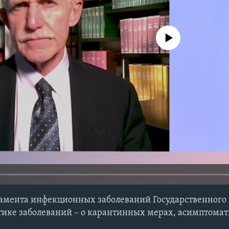
No media source currently avail
амента инфекционных заболеваний Государственного 
тике заболеваний – о карантинных мерах, асимптома