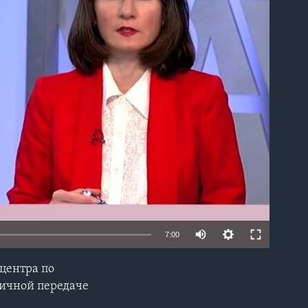
able
7:00
центра по
EMBED
тичной передаче