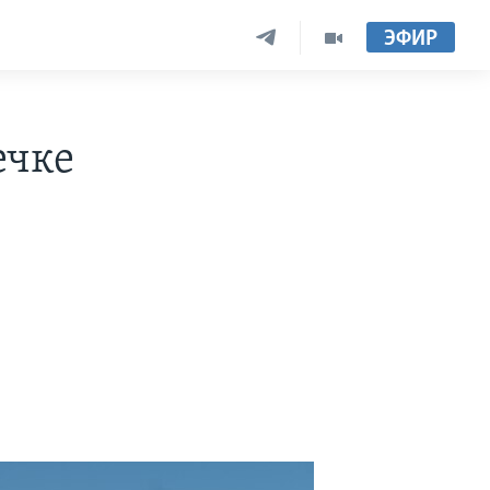
ЭФИР
ечке