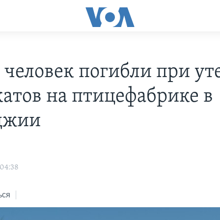
 человек погибли при ут
атов на птицефабрике в
джии
 04:38
ься