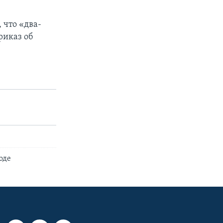
 что «два-
риказ об
оде