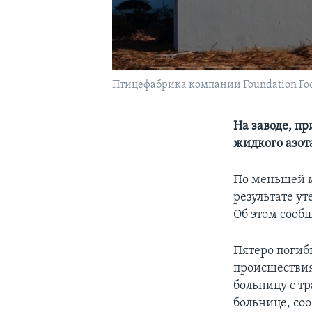
Птицефабрика компании Foundation Food
На заводе, п
жидкого азот
По меньшей м
результате у
Об этом сооб
Пятеро погиб
происшествия
больницу с т
больнице, со