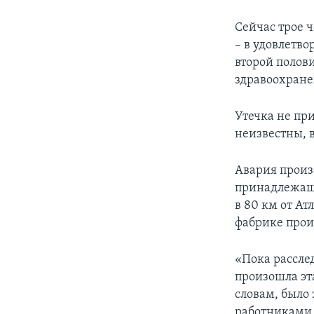
Сейчас трое 
– в удовлетв
второй полов
здравоохране
Утечка не пр
неизвестны, 
Авария произ
принадлежаще
в 80 км от А
фабрике прои
«Пока расслед
произошла эт
словам, было
работниками