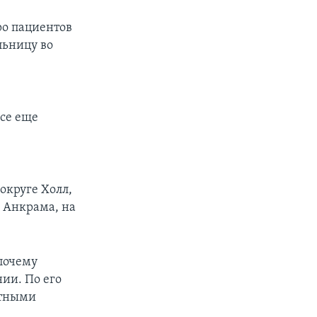
ро пациентов
льницу во
все еще
,
округе Холл,
а Анкрама, на
 почему
ии. По его
нтными