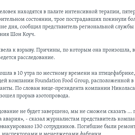
человек находятся в палате интенсивной терапии, пяте
орительном состоянии, трое пострадавших покинули бо
ине дня, сообщил представитель региональной службы
ния Шон Коуч.
ивела к взрыву. Причины, по которым она произошла, 
ведется расследование.
ошла в 10 утра по местному времени на птицефабрике
й компании Foundation Food Group, расположенной в 
тланты. По словам вице-президента компании Николас
зошел прорыв азотопровода.
ование не будет завершено, мы не сможем сказать ...
а авария», - сказал журналистам представитель компан
 эвакуировано 130 сотрудников. Погибшие были ремо
, инспекторами и менеджерами фабрики.