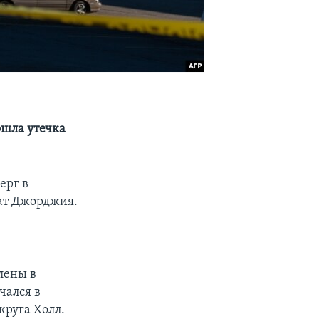
ошла утечка
ерг в
тат Джорджия.
лены в
чался в
круга Холл.