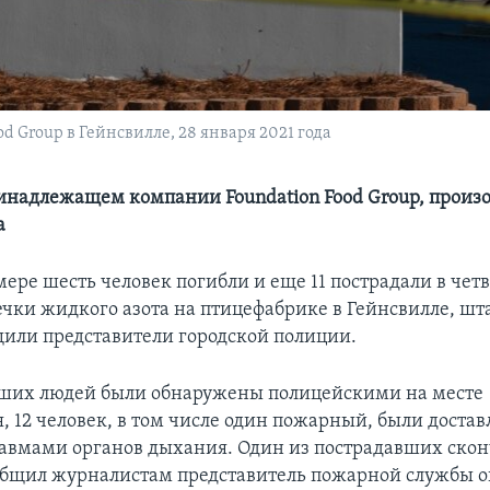
 Group в Гейнсвилле, 28 января 2021 года
ринадлежащем компании Foundation Food Group, произ
а
ере шесть человек погибли и еще 11 пострадали в четв
течки жидкого азота на птицефабрике в Гейнсвилле, ш
щили представители городской полиции.
ших людей были обнаружены полицейскими на месте
, 12 человек, в том числе один пожарный, были достав
равмами органов дыхания. Один из пострадавших скон
общил журналистам представитель пожарной службы о