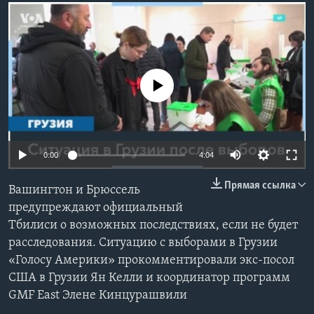
Learning English
СОЦИАЛЬНЫЕ СЕТИ
No media source currently available
Языки
0:00
4:04
Прямая ссылка
Вашингтон и Брюссель
предупреждают официальный
Тбилиси о возможных последствиях, если не будет
расследования. Ситуацию с выборами в Грузии
«Голосу Америки» прокомментировали экс-посол
США в Грузии Ян Келли и координатор программ
GMF East Элене Кинцурашвили