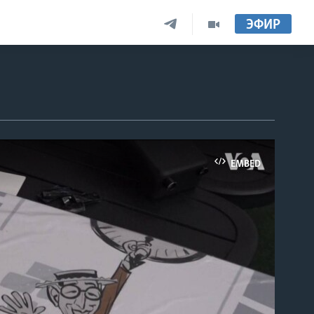
ЭФИР
EMBED