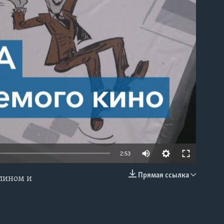
able
2:53
Прямая ссылка
плином и
EMBED